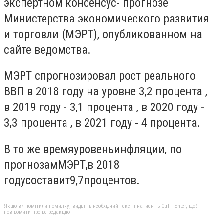
экспертном консенсус- прогнозе
Министерства экономического развития
и торговли (МЭРТ), опубликованном на
сайте ведомства.
МЭРТ спрогнозировал рост реального
ВВП в 2018 году на уровне 3,2 процента ,
в 2019 году - 3,1 процента , в 2020 году -
3,3 процента , в 2021 году - 4 процента.
В то же время
уровень
инфляции
, по
прогнозам
МЭРТ
,
в 2018
году
составит
9,7
процентов.
Якщо ви помітили помилку, виділіть необхідний текст і натисніть Ctrl + Enter, щоб
повідомити про це редакцію