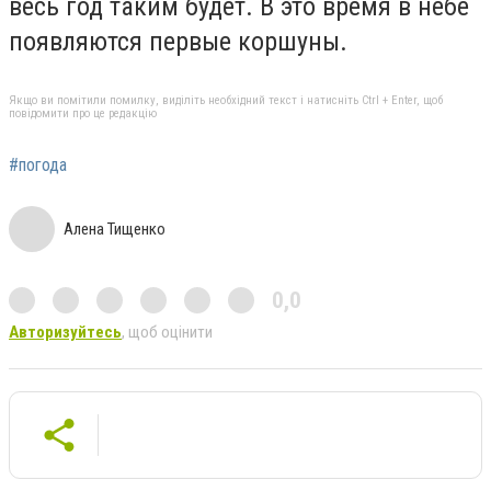
весь год таким будет. В это время в небе
появляются первые коршуны.
Якщо ви помітили помилку, виділіть необхідний текст і натисніть Ctrl + Enter, щоб
повідомити про це редакцію
#погода
Алена Тищенко
0,0
Авторизуйтесь
, щоб оцінити