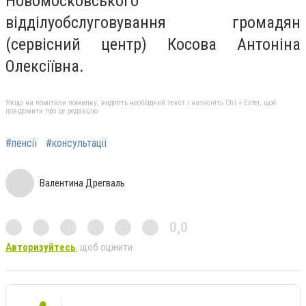
Новомосковського
відділуобслуговування громадян
(сервісний центр) Косова Антоніна
Олексіївна.
Якщо ви помітили помилку, виділіть необхідний текст і натисніть Ctrl + Enter, щоб
повідомити про це редакцію
#пенсії
#консультації
Валентина Дрегваль
0,0
Авторизуйтесь
, щоб оцінити