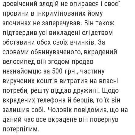
досвічений злодій не опирався і своєї
провини в інкримінованих йому
злочинах не заперечував. Він також
підтвердив усі викладені слідством
обставини обох своїх вчинків. За
словами обвинуваченого, вкрадений
велосипед він згодом продав
незнайомцю за 500 грн., частину
виручених коштів витратив на власні
потреби, решту віддав дружині. Щодо
вкрадених телефона й берців, то їх він
залишив собі. Чоловік повідомив, що на
даний час все вкрадене він повернув
потерпілим.