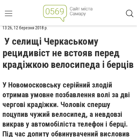
13:26, 12 березня 2018 р.
У селищі Черкаському
рецидивіст не встояв перед
крадіжкою велосипеда і берців
У Новомосковську серійний злодій
отримав умовне позбавлення волі за дві
чергові крадіжки. Чоловік спершу
поцупив чужий велосипед, а невдовзі
викрав у автомобіліста телефон і берці.
Під час допиту обвинувачений висловив