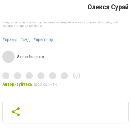
Олекса Сурай
Якщо ви помітили помилку, виділіть необхідний текст і натисніть Ctrl + Enter, щоб
повідомити про це редакцію
#кражи
#суд
#приговор
Алена Тищенко
0,0
Авторизуйтесь
, щоб оцінити