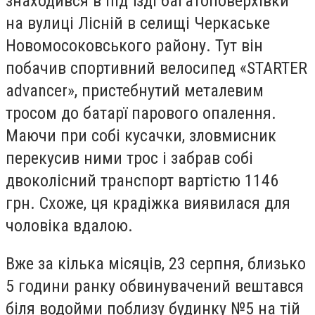
знаходився в під`їзді багатоповерхівки
на вулиці Лісній в селищі Черкаське
Новомосоковського району. Тут він
побачив спортивний велосипед «STARTER
advancer», пристебнутий металевим
тросом до батарї парового опалення.
Маючи при собі кусачки, зловмисник
перекусив ними трос і забрав собі
двоколісний транспорт вартістю 1146
грн. Схоже, ця крадіжка виявилася для
чоловіка вдалою.
Вже за кілька місяців, 23 серпня, близько
5 години ранку обвинувачений вештався
біля водойми поблизу будинку №5 на тій