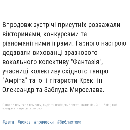
Впродовж зустрічі присутніх розважали
вікторинами, конкурсами та
різноманітними іграми. Гарного настрою
додавали вихованці зразкового
вокального колективу "Фантазія",
учасниці колективу східного танцю
"Амріта" та юні гітаристи Крекнін
Олександр та Заблуда Мирослава.
Якщо ви помітили помилку, виділіть необхідний текст і натисніть Ctrl + Enter, щоб
повідомити про це редакцію
#дети
#показ
#прически
#библиотека