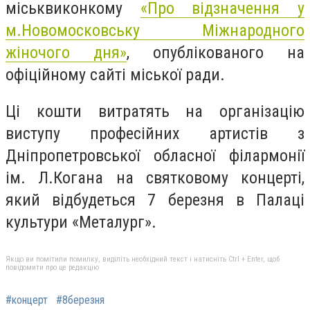
міськвиконкому
«Про відзначення у
м.Новомосковську Міжнародного
жіночого дня»
, опублікованого на
офіційному сайті міської ради.
Ці кошти витратять на організацію
виступу професійних артистів з
Дніпропетровської обласної філармонії
ім. Л.Когана на святковому концерті,
який відбудеться 7 березня в Палаці
культури «Металург».
Якщо ви помітили помилку, виділіть необхідний текст і натисніть Ctrl + Enter, щоб
повідомити про це редакцію
#концерт
#8березня