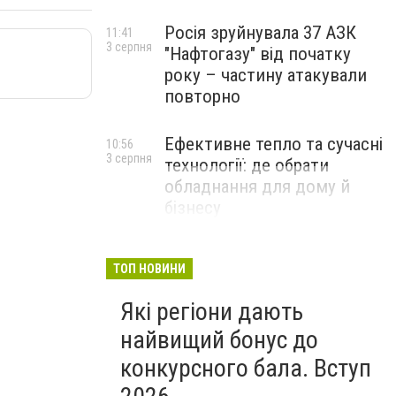
Росія зруйнувала 37 АЗК
11:41
3 серпня
"Нафтогазу" від початку
року – частину атакували
повторно
Ефективне тепло та сучасні
10:56
3 серпня
технології: де обрати
обладнання для дому й
бізнесу
НОВИНИ КОМПАНІЙ
ТОП НОВИНИ
Які регіони дають
найвищий бонус до
конкурсного бала. Вступ