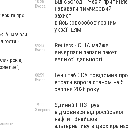
Від сьогодні Чехія припиняє
10:28
Вчора
надавати тимчасовий
захист
івок та про
військовозобов’язаним
українцям
к. А навчали
д гостя -
Reuters - США майже
09:43
Вчора
вичерпали запаси ракет
великої дальності
лих років,
коделие",
Генштаб ЗСУ повідомив про
08:59
Вчора
втрати ворога станом на 5
серпня 2026 року
Єдиний НПЗ Грузії
15:11
3 серпня
відмовився від російської
нафти . Знайшов
 оцінити
альтернативу в двох країнах