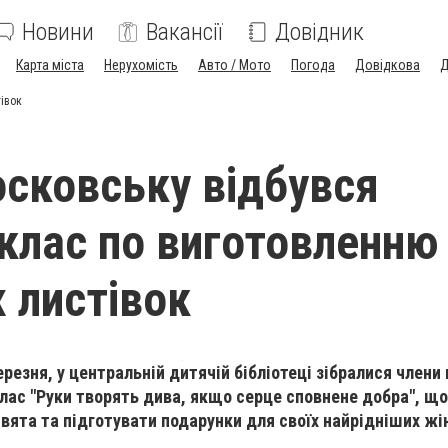
Новини
Вакансії
Довідник
Карта міста
Нерухомість
Авто / Мото
Погода
Довідкова
Д
івок
сковську відбувся
клас по виготовленню
х листівок
резня, у центральній дитячій бібліотеці зібралися члени 
лас "Руки творять дива, якщо серце сповнене добра", що
вята та підготувати подарунки для своїх найрідніших жі