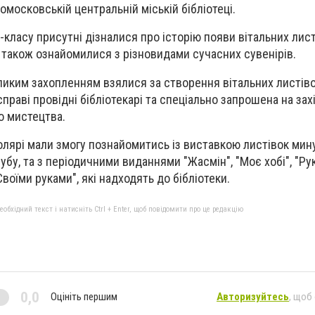
московській центральній міській бібліотеці.
класу присутні дізналися про історію появи вітальних лист
 також ознайомилися з різновидами сучасних сувенірів.
великим захопленням взялися за створення вітальних листіво
справі провідні бібліотекарі та спеціально запрошена на захі
о мистецтва.
олярі мали змогу познайомитись із виставкою листівок мину
бу, та з періодичними виданнями "Жасмін", "Моє хобі", "Ру
Своїми руками", які надходять до бібліотеки.
бхідний текст і натисніть Ctrl + Enter, щоб повідомити про це редакцію
0,0
Оцініть першим
Авторизуйтесь
, щоб