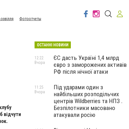
озвілля
Фотоотчеты
ОСТАННІ НОВИНИ
ЄС дасть Україні 1,4 млрд
12:22
Вчора
євро з заморожених активів
РФ після нічної атаки
Під ударами один з
11:25
Вчора
найбільших розподільчих
центрів Wildberries та НПЗ .
клубу
Безпілотники масовано
б відчути
атакували росію
нок.