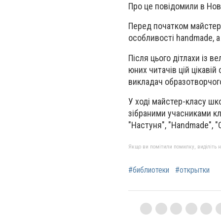
Про це повідомили в Ново
Перед початком майстер-
особливості handmade, а
Після цього дітлахи із 
юних читачів цій цікавій 
викладач образотворчог
У ході майстер-класу шк
зібраними учасниками клу
"Настуня", "Handmade", "
Якщо ви помітили помилку, виділіть нео
#библиотеки
#открытки