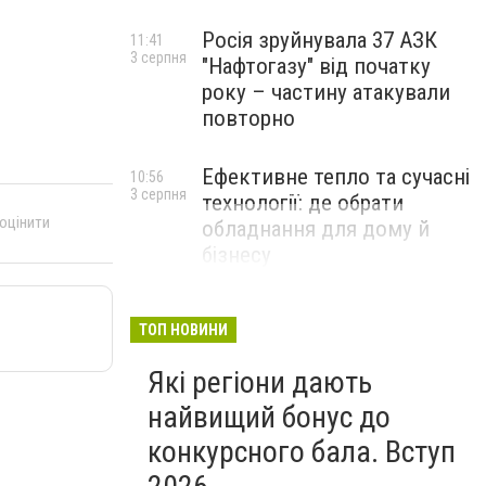
Росія зруйнувала 37 АЗК
11:41
3 серпня
"Нафтогазу" від початку
року – частину атакували
повторно
Ефективне тепло та сучасні
10:56
3 серпня
технології: де обрати
 оцінити
обладнання для дому й
бізнесу
НОВИНИ КОМПАНІЙ
ТОП НОВИНИ
Які регіони дають
найвищий бонус до
конкурсного бала. Вступ