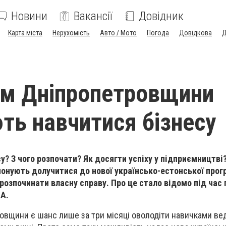
Новини
Вакансії
Довідник
Карта міста
Нерухомість
Авто / Мото
Погода
Довідкова
Д
ам Дніпропетровщини
ть навчитися бізнесу
су? З чого розпочати? Як досягти успіху у підприємництв
нують долучитися до нової українсько-естонської прог
озпочинати власну справу. Про це стало відомо під час 
А.
овщини є шанс лише за три місяці оволодіти навичками вед