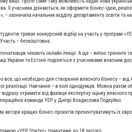
ому виші. Проте саме таку можливість надає нова українсь
а. Її учасники дізнаються, як оформити бізнес-ідею, реалізу
», – зазначила начальник відділу департаменту освіти та н
тудентів триває конкурсний відбір на участь у програмі «YE
 Участь – безкоштовна.
очатківців чекають онлайн лекції. А ще – виїзні тренінги т
мці України та Естонії поділяться з учасниками власним дос
 все, що необхідно для створення власного бізнесу – від А
шної реалізації. Навчання – в колі однодумців. Можна разом 
 – відразу отримати від фахівця експертну оцінку власного п
пераційної команди YEP у Дніпрі Владислава Подкуйко.
ми автори кращих бізнес-проектів презентуватимуть їх єв
ограмою «YEP Starter» триватиме до 18 лютого.