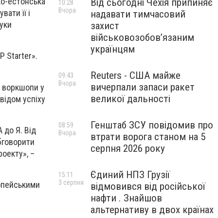
ко-естонська
Від сьогодні Чехія припиняє
10:28
Вчора
вати її і
надавати тимчасовий
ауки
захист
військовозобов’язаним
українцям
P Starter».
Reuters - США майже
09:43
Вчора
вичерпали запаси ракет
а воркшопи у
великої дальності
відом успіху
Генштаб ЗСУ повідомив про
08:59
 до Я. Від
Вчора
втрати ворога станом на 5
обговорити
серпня 2026 року
роекту», –
Єдиний НПЗ Грузії
15:11
3 серпня
ропейськими
відмовився від російської
нафти . Знайшов
альтернативу в двох країнах