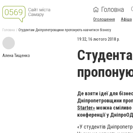
Головна
Оголошення
Афіша
Головна
Студентам Дніпропетровщини пропонують навчитися бізнесу
19:32, 16 лютого 2018 р.
Студент
Алена Тищенко
пропоную
Де взяти ідеї для бізне
Дніпропетровщини пропо
Starter»
можна сміливо р
конференції у ДніпроОД
«У студентів Дніпропетр