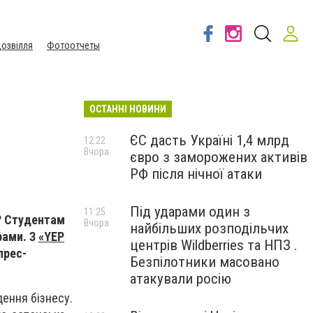
озвілля
Фотоотчеты
ОСТАННІ НОВИНИ
ЄС дасть Україні 1,4 млрд
12:22
Вчора
євро з заморожених активів
РФ після нічної атаки
Під ударами один з
11:25
і? Студентам
Вчора
найбільших розподільчих
рами. З
«YEP
центрів Wildberries та НПЗ .
прес-
Безпілотники масовано
атакували росію
ення бізнесу.