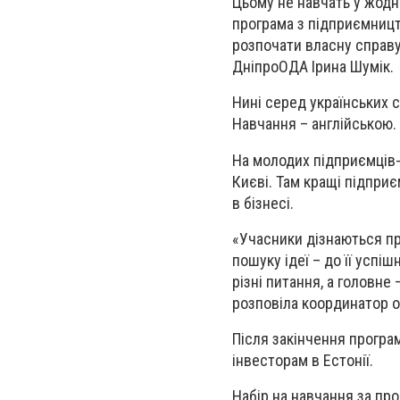
Цьому не навчать у жодн
програма з підприємництв
розпочати власну справу
ДніпроОДА Ірина Шумік.
Нині серед українських с
Навчання – англійською.
На молодих підприємців-п
Києві. Там кращі підприє
в бізнесі.
«Учасники дізнаються про
пошуку ідеї – до її успі
різні питання, а головне
розповіла координатор о
Після закінчення програ
інвесторам в Естонії.
Набір на навчання за пр