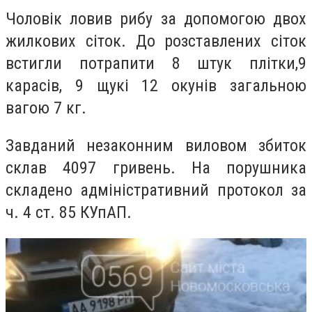
Чоловік ловив рибу за допомогою двох
жилкових сіток. До розставлених сіток
встигли потрапити
8
штук
плітк
и,
9
карасів, 9 щукі 12 окунів
загальною
вагою 7 кг.
Завданий незаконним виловом збиток
склав
4097
гривень
. На порушника
складено адмін
істративний
протокол за
ч. 4 ст. 85 КУпАП.