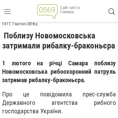
14:17, 7 лютого 2018 р.
Поблизу Новомосковська
затримали рибалку-браконьєра
1 лютого на річці
Самара поблизу
Новомосковськ
а
рибоохоронн
ий
патруль
затрима
в
рибалку-браконьєра.
Про це повідомила прес-служба
Державного агентства рибного
господарства України.