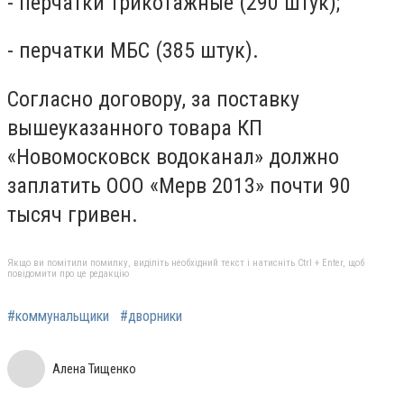
- перчатки трикотажные (290 штук);
- перчатки МБС (385 штук).
Согласно договору, за поставку
вышеуказанного товара КП
«Новомосковск водоканал» должно
заплатить ООО «Мерв 2013» почти 90
тысяч гривен.
Якщо ви помітили помилку, виділіть необхідний текст і натисніть Ctrl + Enter, щоб
повідомити про це редакцію
#коммунальщики
#дворники
Алена Тищенко