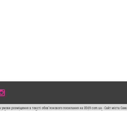
 умови розміщення в тексті обов'язкового посилання на 0569.com.ua - Сайт міста Сам
сті або в якості джерела. Порушення виняткових прав переслідується Законом.
ський спецпроєкт", "Політичні новини", "Пресреліз", "PR", "Офіційно", "Політична рек