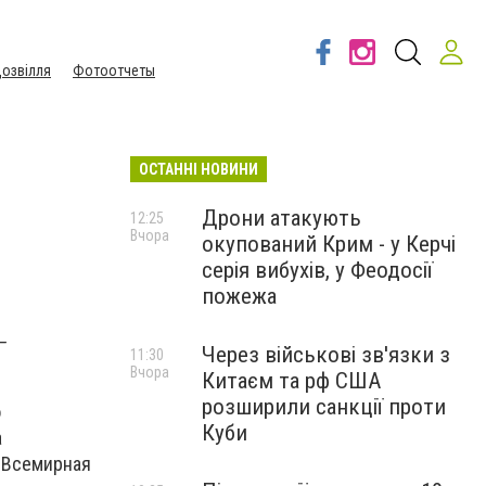
озвілля
Фотоотчеты
ОСТАННІ НОВИНИ
Дрони атакують
12:25
Вчора
окупований Крим - у Керчі
серія вибухів, у Феодосії
пожежа
—
Через військові зв'язки з
11:30
Вчора
Китаєм та рф США
розширили санкції проти
о
Куби
а
— Всемирная