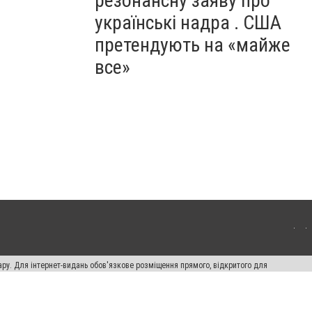
резонансну заяву про
українські надра . США
претендують на «майже
все»
ару. Для інтернет-видань обов'язкове розміщення прямого, відкритого для
лама" публікуються на правах реклами.