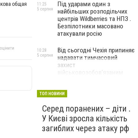
Під ударами один з
акова общая
11:25
5 серпня
найбільших розподільчих
центрів Wildberries та НПЗ .
Безпілотники масовано
атакували росію
 оцінити
Від сьогодні Чехія припиняє
10:28
5 серпня
надавати тимчасовий
захист
військовозобов’язаним
українцям
ТОП НОВИНИ
Серед поранених – діти .
У Києві зросла кількість
загиблих через атаку рф