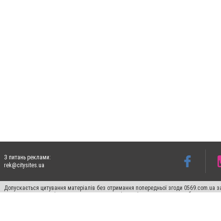
З питань реклами:
rek@citysites.ua
Допускається цитування матеріалів без отримання попередньої згоди 0569.com.ua за
пошукових систем гіперпосилання на цитовані статті не нижче другого абзацу в тек
Матеріали з плашками "Новини компаній", "Промо", "Партнерський матеріал", "Партнер