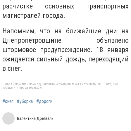
расчистке основных транспортных
магистралей города.
Напомним, что на ближайшие дни на
Днепропетровщине объявлено
штормовое предупреждение. 18 января
ожидается сильный дождь, переходящий
в снег.
Якщо ви помітили помилку, виділіть необхідний текст і натисніть Ctrl + Enter, щоб
повідомити про це редакцію
#снег
#уборка
#дороги
Валентина Дрегваль