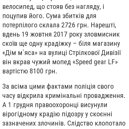
велосипед, що стояв без нагляду, і
поцупив його. Сума збитків для
потерпілого склала 2726 грн. Нарешті,
вдень 19 жовтня 2017 року зловмисник
скоїв ще одну крадіжку – біля магазину
«Дім м`яса» на вулиці Стрілкової Дивізії
він вкрав чужий мопед «Speed gear LF»
вартістю 8100 грн.
За всіма цими фактами поліція свого
часу відкрила кримінальні провадження.
А 1 грудня правоохоронці висунули
вірогідному крадію підозру у скоєнні
зазначених злочинів. Слідство клопотало