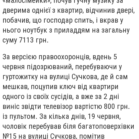
«малосімейки», почув гучну музику за
дверима однієї з квартир, відчинив двері,
побачив, що господар спить, і вкрав у
нього ноутбук з приладдям на загальну
суму 7113 грн.
За версією правоохоронців, вдень 5
червня підозрюваний, перебуваючи у
гуртожитку на вулиці Сучкова, де й сам
мешкав, поцупив ключ від квартири
одного із своїх сусідів, а вже за 2 дні
виніс звідти телевізор вартістю 800 грн.
із пультом. За кілька днів, 19 червня,
чоловік перебував біля багатоповерхівки
№15 на вулиці Сучкова, помітив