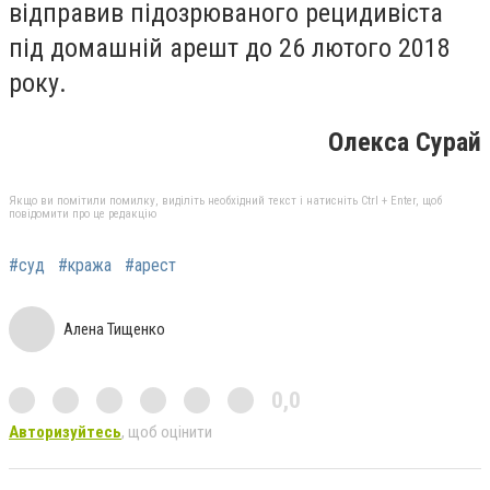
відправив підозрюваного рецидивіста
під домашній арешт до 26 лютого 2018
року.
Олекса Сурай
Якщо ви помітили помилку, виділіть необхідний текст і натисніть Ctrl + Enter, щоб
повідомити про це редакцію
#суд
#кража
#арест
Алена Тищенко
0,0
Авторизуйтесь
, щоб оцінити