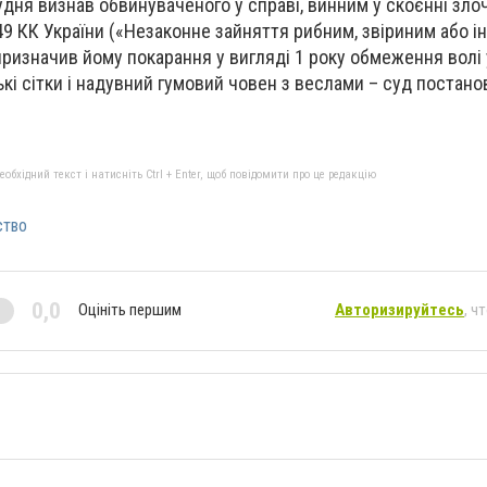
удня визнав обвинуваченого у справі, винним у скоєнні зло
249 КК України («Незаконне зайняття рибним, звіриним або 
ризначив йому покарання у вигляді 1 року обмеження волі
ькі сітки і надувний гумовий човен з веслами – суд постан
бхідний текст і натисніть Ctrl + Enter, щоб повідомити про це редакцію
ство
0,0
Оцініть першим
Авторизируйтесь
, ч