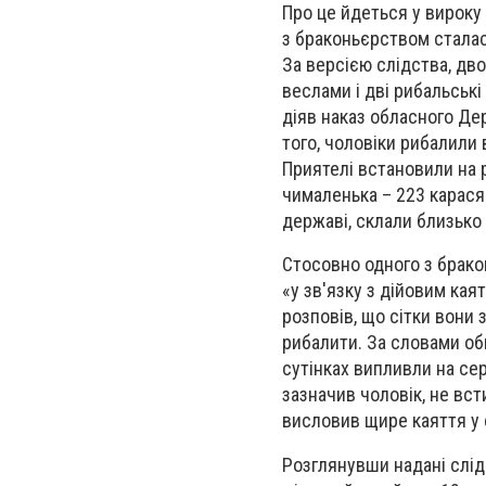
Про це йдеться у вироку 
з браконьєрством сталас
За версією слідства, дв
веслами і дві рибальські
діяв наказ обласного Де
того, чоловіки рибалили
Приятелі встановили на р
чималенька – 223 карася 
державі, склали близько 
Стосовно одного з брако
«у зв'язку з дійовим ка
розповів, що сітки вони 
рибалити. За словами обв
сутінках випливли на сер
зазначив чоловік, не вс
висловив щире каяття у
Розглянувши надані слі