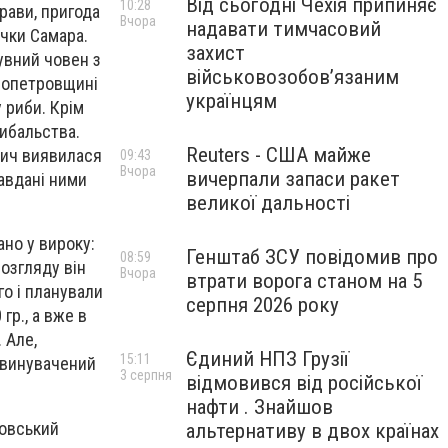
Від сьогодні Чехія припиняє
10:28
рави, пригода
Вчора
надавати тимчасовий
ічки Самара.
захист
увний човен з
військовозобов’язаним
пропетровщині
українцям
 риби. Крім
ибальства.
Reuters - США майже
обич виявилася
09:43
Вчора
вичерпали запаси ракет
завдані ними
великої дальності
но у вироку:
Генштаб ЗСУ повідомив про
08:59
озгляду він
Вчора
втрати ворога станом на 5
го і планували
серпня 2026 року
гр., а вже в
 Але,
Єдиний НПЗ Грузії
15:11
Обвинувачений
3 серпня
відмовився від російської
нафти . Знайшов
ковський
альтернативу в двох країнах