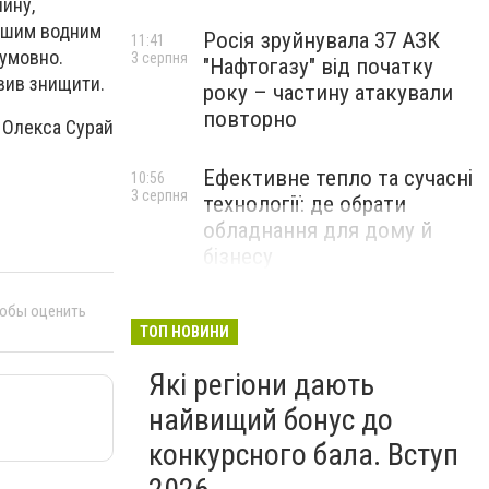
чину,
іншим водним
Росія зруйнувала 37 АЗК
11:41
 умовно.
3 серпня
"Нафтогазу" від початку
овив знищити.
року – частину атакували
повторно
Олекса Сурай
Ефективне тепло та сучасні
10:56
3 серпня
технології: де обрати
обладнання для дому й
бізнесу
НОВИНИ КОМПАНІЙ
тобы оценить
ТОП НОВИНИ
Які регіони дають
найвищий бонус до
конкурсного бала. Вступ