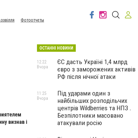
озвілля
Фотоотчеты
ОСТАННІ НОВИНИ
ЄС дасть Україні 1,4 млрд
12:22
Вчора
євро з заморожених активів
РФ після нічної атаки
Під ударами один з
11:25
Вчора
найбільших розподільчих
центрів Wildberries та НПЗ .
приятелем
Безпілотники масовано
ну визнав і
атакували росію