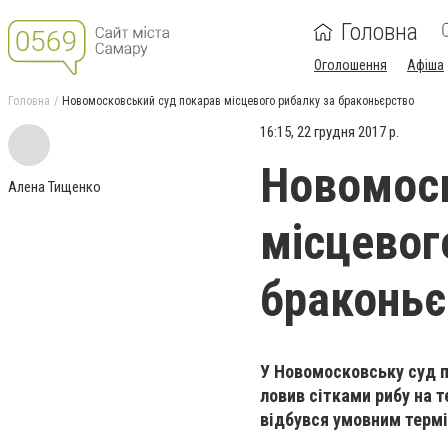
Головна
Оголошення
Афіша
Головна
Новомосковський суд покарав місцевого рибалку за браконьєрство
16:15, 22 грудня 2017 р.
Новомоск
Алена Тищенко
місцевог
браконьє
У Новомосковську суд п
ловив сітками рибу на 
відбувся умовним терм