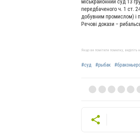
міськрайонний суд 13 гр
передбаченого ч. 1 ст. 
добувним промислом) і п
Речові докази – рибальс
Якщо ви помітили помилку, виділіть нео
#суд
#рыбак
#браконьер