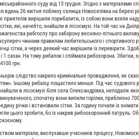
міськрайонного суду від 13 грудня. Згідно з матеріалами сп
я вдень 26 квітня поблизу селища Новоселівка на березі р
оє приятелів вирішили порибалити, із собою вони взяли над
 сітки, які, начебто, знайшли в лісосмузі. На той час на Дні
ржагенства рибгоспу про заборону весняно-літнього вилову
 всупереч чинним правилам любительського і спортивного р
ічці сітки, а через деякий час вирішили їх перевірити. Зд
і 1 сазан. На тому рибалок і спіймала рибохорона. Збитки, 
4100 грн.
ньєрів слідство закрило кримінальне провадження, як сказа
яттям». Іншому рибалці пощастило менше. Під час судового р
знайшли в лісосмузі біля села Олександрівка, неподалік яко
инуваченого, спочатку вони випили горілки, приблизно 700 
едину річки і встановили сітки. За годину почали їх знімати.
тигли цього зробити, бо їх накрив рибоохоронний патруль. 
 скоєному.
дством матеріали, вислухавши учасників процесу, Новомос