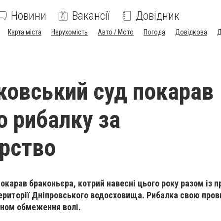
Новини
Вакансії
Довідник
Карта міста
Нерухомість
Авто / Мото
Погода
Довідкова
Д
овський суд покарав
о рибалку за
рство
окарав браконьєра, котрий навесні цього року разом із 
території Дніпровського водосховища. Рибалка свою прови
іном обмеження волі.