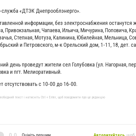
с-служба «ДТЭК Днепрооблэнерго».
ставленной информации, без электроснабжения останутся 
а, Привокзальная, Чапаева, Ильича, Мичурина, Поповича, Кра
ачья, Степная, Мотуза, Калинина, Юбилейная, Мельница, Со
рьский и Петровского, м-к Орельский дом, 1-11, 18, дет. са
ний день проведут жители сел Голубовка (ул. Нагорная, пер
вка и пгт. Мелиоративный.
 отсутствовать с 10-00 до 16-00.
бхідний текст і натисніть Ctrl + Enter, щоб повідомити про це редакцію
0,0
Оцініть першим
Авторизуйтесь
, щоб