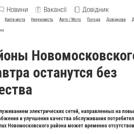
Новини
Вакансії
Довідник
Карта міста
Нерухомість
Авто / Мото
Погода
Довідкова
Д
тва
йоны Новомосковског
автра останутся без
ества
служиванием электрических сетей, направленных на пов
бжения и улучшения качества обслуживания потребител
елах Новомосковского района может временно отсутство