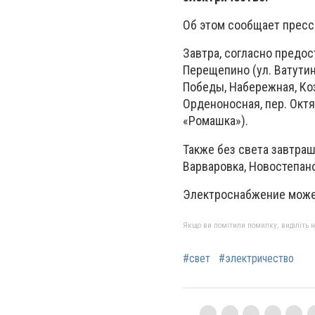
Об этом сообщает прес
Завтра, согласно предо
Перещепино (ул. Ватутин
Победы, Набережная, Коз
Орденоносная, пер. Октяб
«Ромашка»).
Также без света завтраш
Варваровка, Новостепано
Электроснабжение может
Якщо ви помітили помилку, виділіть нео
#свет
#электричество