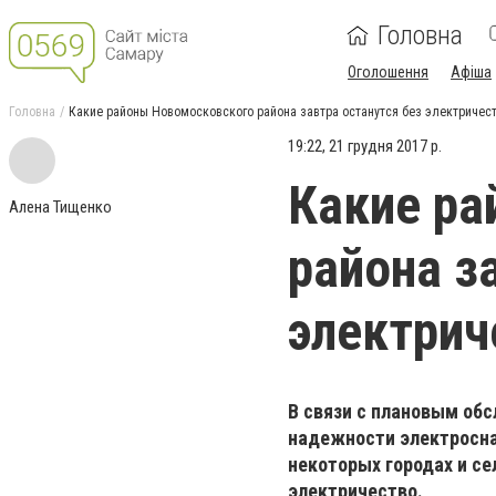
Головна
Оголошення
Афіша
Головна
Какие районы Новомосковского района завтра останутся без электричес
19:22, 21 грудня 2017 р.
Какие ра
Алена Тищенко
района з
электрич
В связи с плановым об
надежности электросна
некоторых городах и с
электричество.