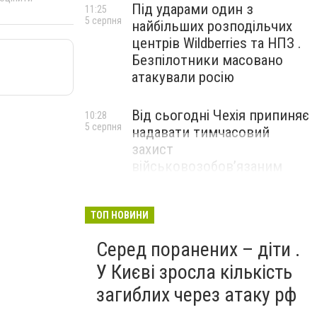
Під ударами один з
11:25
5 серпня
найбільших розподільчих
центрів Wildberries та НПЗ .
Безпілотники масовано
атакували росію
Від сьогодні Чехія припиняє
10:28
5 серпня
надавати тимчасовий
захист
військовозобов’язаним
українцям
ТОП НОВИНИ
Серед поранених – діти .
У Києві зросла кількість
загиблих через атаку рф