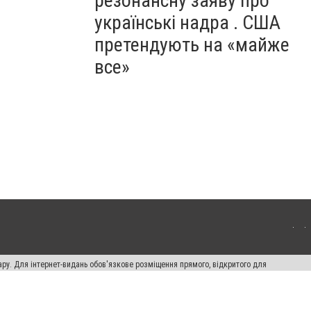
резонансну заяву про
українські надра . США
претендують на «майже
все»
ару. Для інтернет-видань обов'язкове розміщення прямого, відкритого для
лама" публікуються на правах реклами.