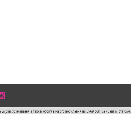
 умови розміщення в тексті обов'язкового посилання на 0569.com.ua - Сайт міста Сам
сті або в якості джерела. Порушення виняткових прав переслідується Законом.
ський спецпроєкт", "Політичні новини", "Пресреліз", "PR", "Офіційно", "Політична рек