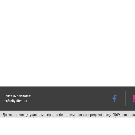
З питань реклами:
rek@citysites.ua
Допускається цитування матеріалів без отримання попередньої згоди 0569.com.ua за
пошукових систем гіперпосилання на цитовані статті не нижче другого абзацу в тек
Матеріали з плашками "Новини компаній", "Промо", "Партнерський матеріал", "Партнер