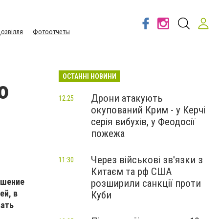
озвілля
Фотоотчеты
ОСТАННІ НОВИНИ
о
Дрони атакують
12:25
окупований Крим - у Керчі
серія вибухів, у Феодосії
пожежа
Через військові зв'язки з
11:30
Китаєм та рф США
ышение
розширили санкції проти
ей, в
Куби
вать