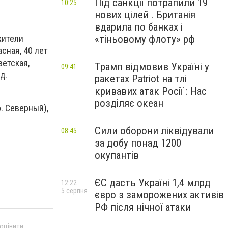
Під санкції потрапили 19
10:25
нових цілей . Британія
вдарила по банках і
«тіньовому флоту» рф
жители
сная, 40 лет
ветская,
Трамп відмовив Україні у
09:41
д.
ракетах Patriot на тлі
кривавих атак Росії : Нас
розділяє океан
. Северный),
Сили оборони ліквідували
08:45
за добу понад 1200
окупантів
ЄС дасть Україні 1,4 млрд
12:22
5 серпня
євро з заморожених активів
РФ після нічної атаки
 оцінити