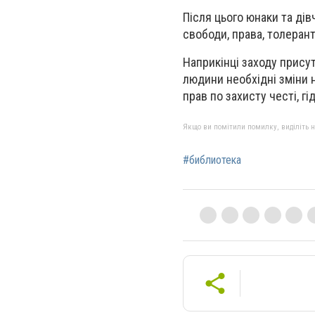
Після цього юнаки та ді
свободи, права, толерант
Наприкінці заходу прису
людини необхідні зміни н
прав по захисту честі, гі
Якщо ви помітили помилку, виділіть нео
#библиотека