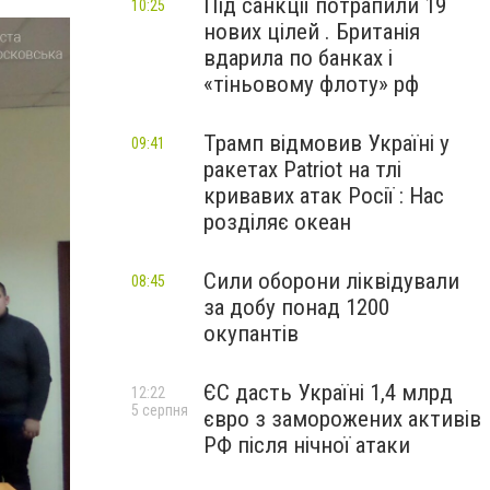
Під санкції потрапили 19
10:25
нових цілей . Британія
вдарила по банках і
«тіньовому флоту» рф
Трамп відмовив Україні у
09:41
ракетах Patriot на тлі
кривавих атак Росії : Нас
розділяє океан
Сили оборони ліквідували
08:45
за добу понад 1200
окупантів
ЄС дасть Україні 1,4 млрд
12:22
5 серпня
євро з заморожених активів
РФ після нічної атаки