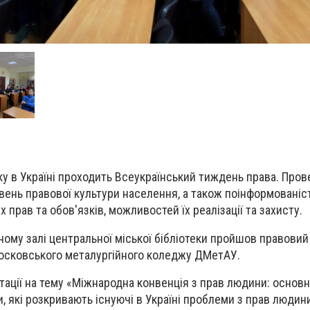
оку в Україні проходить Всеукраїнський тиждень права. Про
івень правової культури населення, а також поінформованіс
х прав та обов'язків, можливостей їх реалізації та захисту.
ому залі центральної міської бібліотеки пройшов правовий 
осковського металургійного коледжу ДМетАУ.
ації на тему «Міжнародна конвенція з прав людини: основні
, які розкривають існуючі в Україні проблеми з прав людин