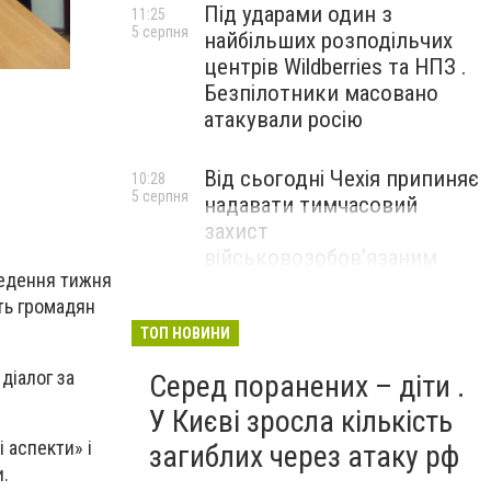
Під ударами один з
11:25
5 серпня
найбільших розподільчих
центрів Wildberries та НПЗ .
Безпілотники масовано
атакували росію
Від сьогодні Чехія припиняє
10:28
5 серпня
надавати тимчасовий
захист
військовозобов’язаним
ведення тижня
українцям
ть громадян
ТОП НОВИНИ
діалог за
Серед поранених – діти .
У Києві зросла кількість
 аспекти» і
загиблих через атаку рф
и.