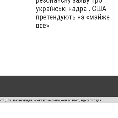
резонансну заяву про
українські надра . США
претендують на «майже
все»
ару. Для інтернет-видань обов'язкове розміщення прямого, відкритого для
лама" публікуються на правах реклами.