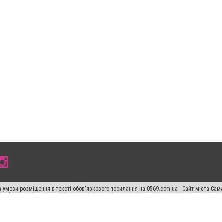
 умови розміщення в тексті обов'язкового посилання на 0569.com.ua - Сайт міста Сам
сті або в якості джерела. Порушення виняткових прав переслідується Законом.
ський спецпроєкт", "Політичні новини", "Пресреліз", "PR", "Офіційно", "Політична рек