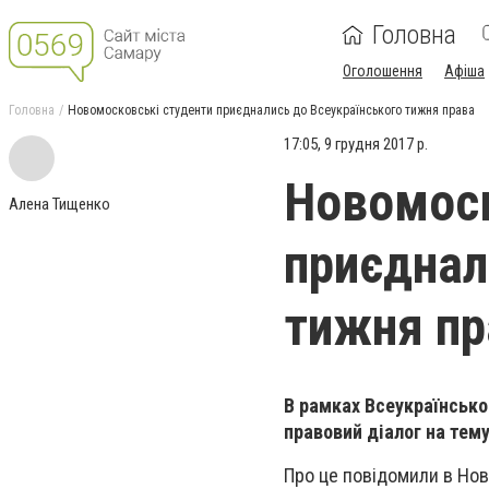
Головна
Оголошення
Афіша
Головна
Новомосковські студенти приєднались до Всеукраїнського тижня права
17:05, 9 грудня 2017 р.
Новомоск
Алена Тищенко
приєднал
тижня пр
В рамках Всеукраїнсько
правовий діалог на тем
Про це повідомили в Ново