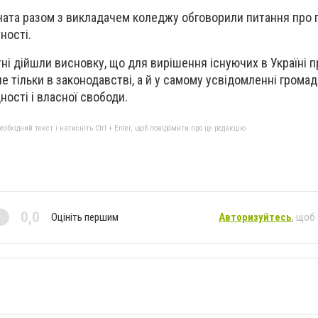
вчата разом з викладачем коледжу обговорили питання про 
ності.
тні дійшли висновку, що для вирішення існуючих в Україні 
е тільки в законодавстві, а й у самому усвідомленні грома
дності і власної свободи.
бхідний текст і натисніть Ctrl + Enter, щоб повідомити про це редакцію
0,0
Оцініть першим
Авторизуйтесь
, щоб