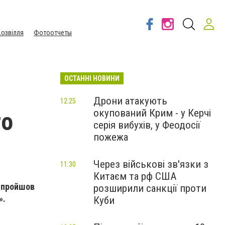
озвілля
Фотоотчеты
ОСТАННІ НОВИНИ
Дрони атакують
12:25
окупований Крим - у Керчі
го
серія вибухів, у Феодосії
пожежа
Через військові зв'язки з
11:30
Китаєм та рф США
і пройшов
розширили санкції проти
».
Куби