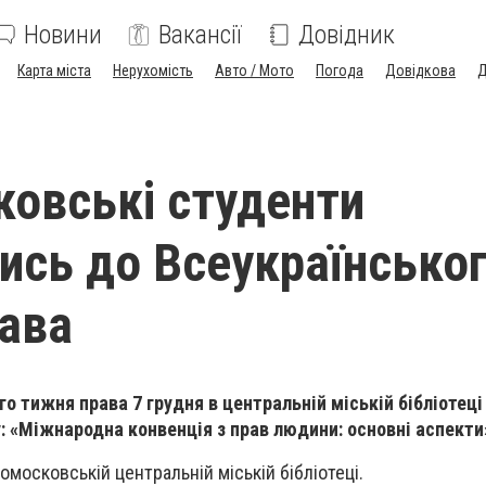
Новини
Вакансії
Довідник
Карта міста
Нерухомість
Авто / Мото
Погода
Довідкова
Д
овські студенти
ись до Всеукраїнсько
ава
го тижня права 7 грудня в центральній міській бібліотец
у: «Міжнародна конвенція з прав людини: основні аспекти
московській центральній міській бібліотеці.