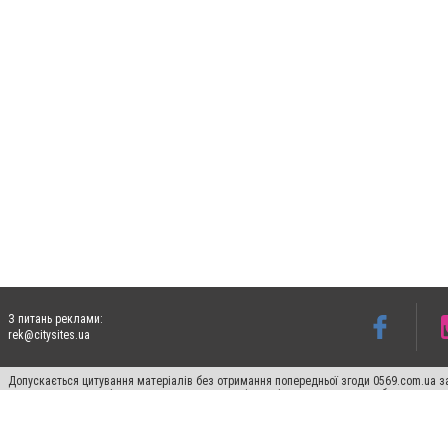
З питань реклами:
rek@citysites.ua
Допускається цитування матеріалів без отримання попередньої згоди 0569.com.ua за
пошукових систем гіперпосилання на цитовані статті не нижче другого абзацу в тек
Матеріали з плашками "Новини компаній", "Промо", "Партнерський матеріал", "Партнер