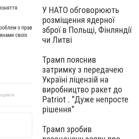
поняття
У НАТО обговорюють
розміщення ядерної
проблем з прав
зброї в Польщі, Фінляндії
дянами своїх
чи Литві
Трамп пояснив
затримку з передачею
Україні ліцензій на
виробництво ракет до
 оцінити
Patriot . "Дуже непросте
рішення"
Трамп зробив