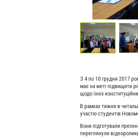
З 4 по 10 грудня 2017 р
має на меті підвищити р
щодо їхніх конституційни
В рамках тижня в читальн
участю студентів Новом
Вони підготували презент
переглянули відеоролики