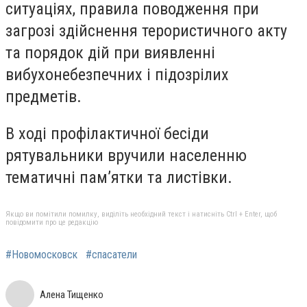
ситуаціях, правила поводження при
загрозі здійснення терористичного акту
та порядок дій при виявленні
вибухонебезпечних і підозрілих
предметів.
В ході профілактичної бесіди
рятувальники вручили населенню
тематичні пам’ятки та листівки.
Якщо ви помітили помилку, виділіть необхідний текст і натисніть Ctrl + Enter, щоб
повідомити про це редакцію
#Новомосковск
#спасатели
Алена Тищенко