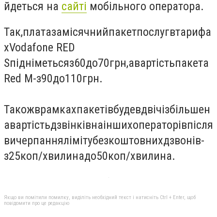
йдеться на
сайті
мобільного оператора.
Так
,
плата
за
місячний
пакет
послуг
в
тарифа
х
Vodafone RED
S
підніметься
з
60
до
70
грн
,
а
вартість
пакета
Red M
-
з
90
до
110
грн
.
Також
в
рамках
пакетів
буде
вдвічі
збільшен
а
вартість
дзвінків
на
інших
операторів
після
вичерпання
ліміту
безкоштовних
дзвонів
-
з
25
коп
/
хвилина
до
50
коп
/
хвилина
.
Якщо ви помітили помилку, виділіть необхідний текст і натисніть Ctrl + Enter, щоб
повідомити про це редакцію