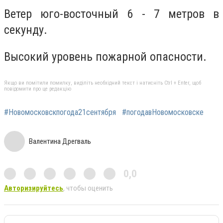
Ветер юго-восточный 6 - 7 метров в
секунду.
Высокий уровень пожарной опасности.
Якщо ви помітили помилку, виділіть необхідний текст і натисніть Ctrl + Enter, щоб
повідомити про це редакцію
#Новомосковскпогода21сентября
#погодавНовомосковске
Валентина Дрегваль
0,0
Авторизируйтесь
, чтобы оценить