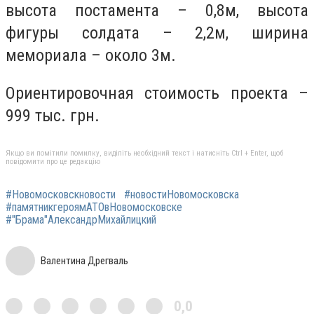
высота постамента – 0,8м, высота
фигуры солдата – 2,2м, ширина
мемориала – около 3м.
Ориентировочная стоимость проекта –
999 тыс. грн.
Якщо ви помітили помилку, виділіть необхідний текст і натисніть Ctrl + Enter, щоб
повідомити про це редакцію
#Новомосковскновости
#новостиНовомосковска
#памятникгероямАТОвНовомосковске
#"Брама"АлександрМихайлицкий
Валентина Дрегваль
0,0