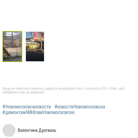
Якщо ви помітили помилку, виділіть необхідний текст і натисніть Ctrl + Enter, щоб
повідомити про це редакцію
#Новомосковскновости
#новостиНовомосковска
#демонтажМАФоввНовомосковске
Валентина Дрегваль