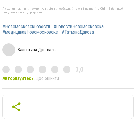
Якщо ви помітили помилку, виділіть необхідний текст і натисніть Ctrl + Enter, щоб
повідомити про це редакцію
#Новомосковскновости
#новостиНовомосковска
#медицинавНовомосковске
#ТатьянаДакова
Валентина Дрегваль
0,0
Авторизуйтесь
, щоб оцінити