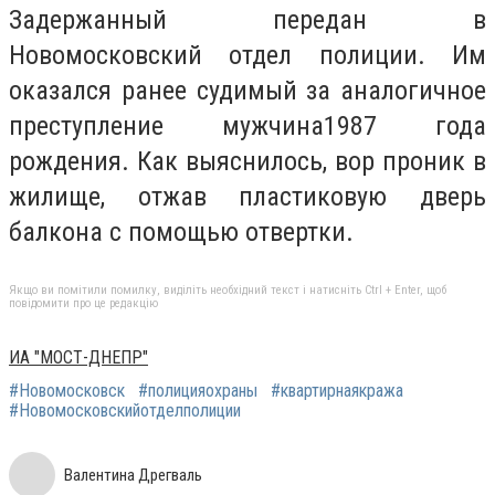
Задержанный передан в
Новомосковский отдел полиции. Им
оказался ранее судимый за аналогичное
преступление мужчина1987 года
рождения. Как выяснилось, вор проник в
жилище, отжав пластиковую дверь
балкона с помощью отвертки.
Якщо ви помітили помилку, виділіть необхідний текст і натисніть Ctrl + Enter, щоб
повідомити про це редакцію
ИА "МОСТ-ДНЕПР"
#Новомосковск
#полицияохраны
#квартирнаякража
#Новомосковскийотделполиции
Валентина Дрегваль