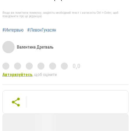
Якщо ви помітили помилку, виділіть необхідний текст і натисніть Ctrl + Enter, щоб
повідомити про це редакцію
#Интервью
#ЛевонГукасян
Валентина Дрегваль
0,0
Авторизуйтесь
, щоб оцінити