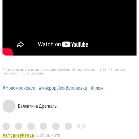
Якщо ви помітили помилку, виділіть необхідний текст і натисніть Ctrl + Enter, щоб
повідомити про це редакцію
#Новомосковск
#микрорайонВороновка
#пляж
Валентина Дрегваль
0,0
Авторизуйтесь
, щоб оцінити