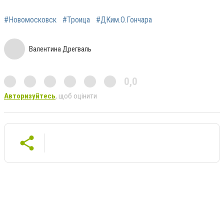
#Новомосковск
#Троица
#ДКим.О.Гончара
Валентина Дрегваль
0,0
Авторизуйтесь
, щоб оцінити