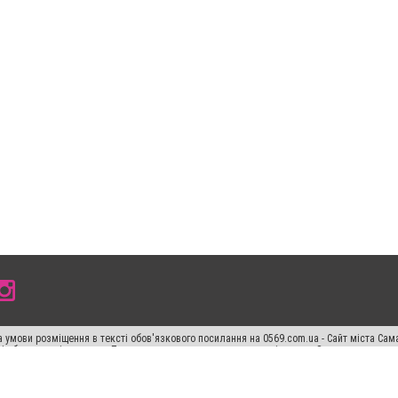
 умови розміщення в тексті обов'язкового посилання на 0569.com.ua - Сайт міста Сам
сті або в якості джерела. Порушення виняткових прав переслідується Законом.
ський спецпроєкт", "Політичні новини", "Пресреліз", "PR", "Офіційно", "Політична рек