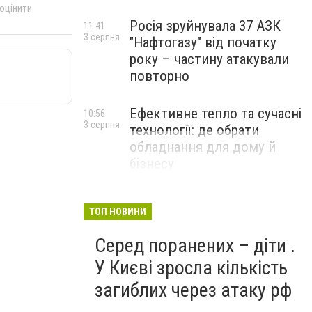
 оцінити
Росія зруйнувала 37 АЗК
11:41
3 серпня
"Нафтогазу" від початку
року – частину атакували
повторно
Ефективне тепло та сучасні
10:56
3 серпня
технології: де обрати
обладнання для дому й
бізнесу
НОВИНИ КОМПАНІЙ
ТОП НОВИНИ
Серед поранених – діти .
У Києві зросла кількість
загиблих через атаку рф