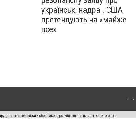
резонансну заяву про
українські надра . США
претендують на «майже
все»
ару. Для інтернет-видань обов'язкове розміщення прямого, відкритого для
лама" публікуються на правах реклами.