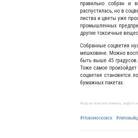
правильно собран и в
распустилась, но в соцв
листва и цветы уже про
промышленных предприя
другие токсичные вещес
Собранные соцветия нуж
мешковине. Можно воспо
быть выше 45 градусов.
Тоже самое произойдет 
соцветия становятся л
бумажных пакетах.
Якщо ви помітили помилку, виділіть нео
#Новомосковск
#липовыйц