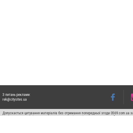
З питань реклами:
rek@citysites.ua
Допускається цитування матеріалів без отримання попередньої згоди 0569.com.ua за
пошукових систем гіперпосилання на цитовані статті не нижче другого абзацу в тек
Матеріали з плашками "Новини компаній", "Промо", "Партнерський матеріал", "Партнер