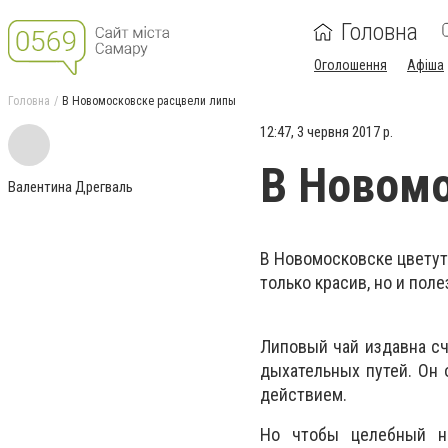
Головна
Оголошення
Афіша
Головна
В Новомосковске расцвели липы
12:47, 3 червня 2017 р.
В Новомо
Валентина Дрегваль
В Новомосковске цветут
только красив, но и поле
Липовый чай издавна сч
дыхательных путей. Он
действием.
Но чтобы целебный на