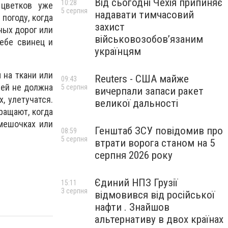
Від сьогодні Чехія припиняє
10:28
 цветков уже
5 серпня
надавати тимчасовий
погоду, когда
захист
ных дорог или
військовозобов’язаним
ебе свинец и
українцям
 на ткани или
Reuters - США майже
09:43
ней не должна
5 серпня
вичерпали запаси ракет
, улетучатся.
великої дальності
ращают, когда
мешочках или
Генштаб ЗСУ повідомив про
08:59
5 серпня
втрати ворога станом на 5
серпня 2026 року
Єдиний НПЗ Грузії
15:11
3 серпня
відмовився від російської
нафти . Знайшов
альтернативу в двох країнах