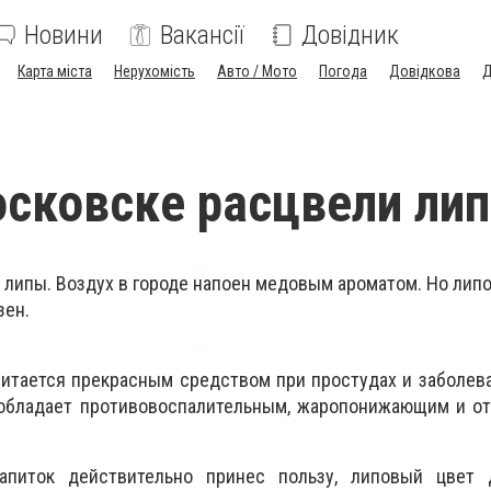
Новини
Вакансії
Довідник
Карта міста
Нерухомість
Авто / Мото
Погода
Довідкова
Д
сковске расцвели ли
 липы. Воздух в городе напоен медовым ароматом. Но лип
зен.
итается прекрасным средством при простудах и заболев
 обладает противовоспалительным, жаропонижающим и о
питок действительно принес пользу, липовый цвет