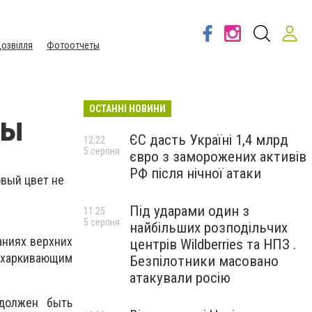
озвілля
Фотоотчеты
ОСТАННІ НОВИНИ
пы
ЄС дасть Україні 1,4 млрд
12:22
5 серпня
євро з заморожених активів
РФ після нічної атаки
овый цвет не
Під ударами один з
11:25
5 серпня
найбільших розподільчих
аниях верхних
центрів Wildberries та НПЗ .
тхаркивающим
Безпілотники масовано
атакували росію
 должен быть