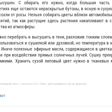
ысушен. С обирать его нужно, когда большая часть
етиях еще остаются нераскрытые бутоны, в ясную и сухую 
сохли от росы. Нельзя собирать цветы вблизи автомобиль
тий, так как растущие здесь растения накапливают в с
тва из атмосферы.
но перебрать и высушить в тени, разложив тонким слоем
льзоваться и сушилкой или духовкой, но температура в 
 Иначе полезные эфирные масла, содержащиеся в цветках
и при воздействии прямых солнечных лучей. Сушку прек
омкими. Хранить сухой липовый цвет нужно в тканевых 
бхідний текст і натисніть Ctrl + Enter, щоб повідомити про це редакцію
вет