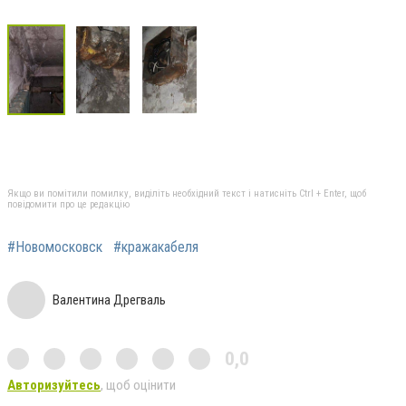
Якщо ви помітили помилку, виділіть необхідний текст і натисніть Ctrl + Enter, щоб
повідомити про це редакцію
#Новомосковск
#кражакабеля
Валентина Дрегваль
0,0
Авторизуйтесь
, щоб оцінити