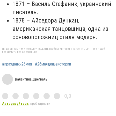
1871 – Василь Стефаник, украинский
писатель.
1878 – Айседора Дункан,
американская танцовщица, одна из
основоположниц стиля модерн.
Якщо ви помітили помилку, виділіть необхідний текст і натисніть Ctrl + Enter, щоб
повідомити про це редакцію
#праздники26мая
#26маяденьвистории
Валентина Дрегваль
0,0
Авторизуйтесь
, щоб оцінити