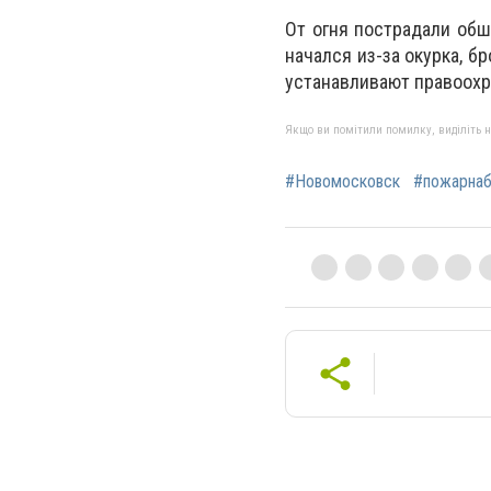
От огня пострадали об
начался из-за окурка, 
устанавливают правоохр
Якщо ви помітили помилку, виділіть нео
#Новомосковск
#пожарнаб