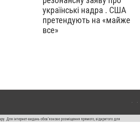
резонансну заяву про
українські надра . США
претендують на «майже
все»
ару. Для інтернет-видань обов'язкове розміщення прямого, відкритого для
лама" публікуються на правах реклами.