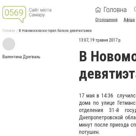
Головна
Оголошення
Афіша
Головна
В Новомосковске горел балкон девятиэтажки
13:07, 19 травня 2017 р.
В Новомо
Валентина Дрегваль
девятиэ
17 мая в 14:36 ​​ случ
дома по улице Гетманс
отделения 31-й госу
Днепропетровской обла
минут после приезда сп
потушен.