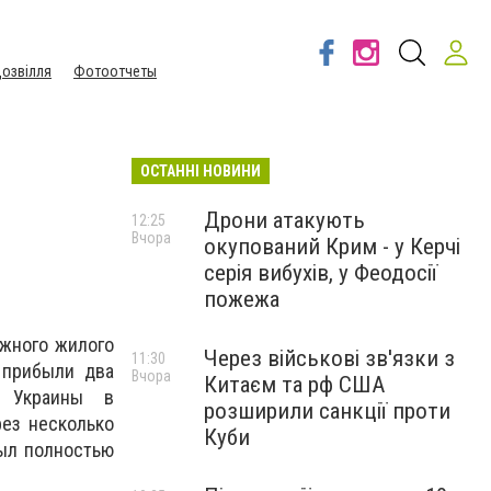
озвілля
Фотоотчеты
ОСТАННІ НОВИНИ
Дрони атакують
12:25
Вчора
окупований Крим - у Керчі
серія вибухів, у Феодосії
пожежа
ажного жилого
Через військові зв'язки з
11:30
 прибыли два
Вчора
Китаєм та рф США
С Украины в
розширили санкції проти
ез несколько
Куби
был полностью