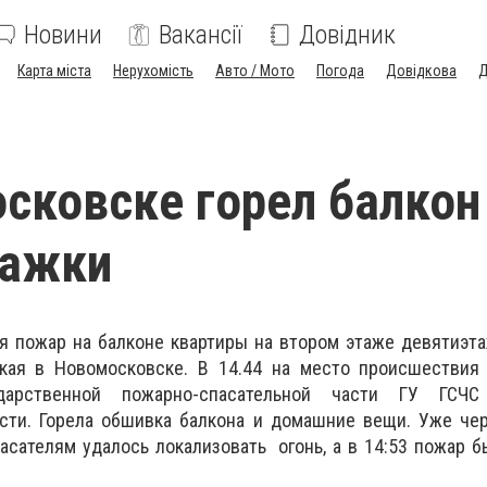
Новини
Вакансії
Довідник
Карта міста
Нерухомість
Авто / Мото
Погода
Довідкова
Д
сковске горел балкон
тажки
ился пожар на балконе квартиры на втором этаже девятиэт
кая в Новомосковске. В 14.44 на место происшествия
дарственной пожарно-спасательной части ГУ ГСЧ
сти. Горела обшивка балкона и домашние вещи. Уже чер
асателям удалось локализовать огонь, а в 14:53 пожар 