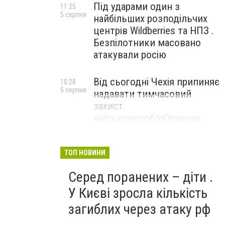
Під ударами один з
11:25
5 серпня
найбільших розподільчих
центрів Wildberries та НПЗ .
Безпілотники масовано
атакували росію
Від сьогодні Чехія припиняє
10:28
5 серпня
надавати тимчасовий
захист
військовозобов’язаним
українцям
ТОП НОВИНИ
Серед поранених – діти .
У Києві зросла кількість
загиблих через атаку рф