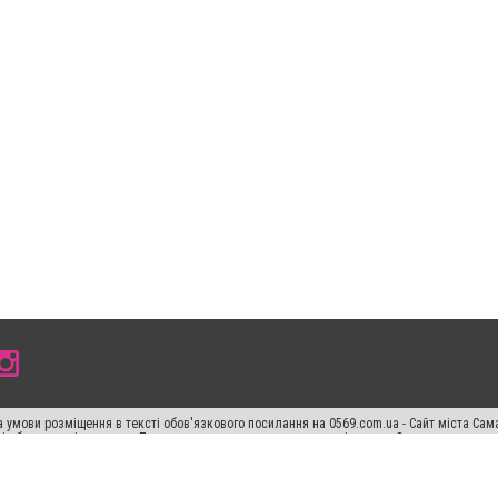
 умови розміщення в тексті обов'язкового посилання на 0569.com.ua - Сайт міста Сам
сті або в якості джерела. Порушення виняткових прав переслідується Законом.
ський спецпроєкт", "Політичні новини", "Пресреліз", "PR", "Офіційно", "Політична рек