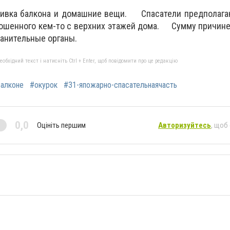
шивка балкона и домашние вещи. Спасатели предполагаю
брошенного кем-то с верхних этажей дома. Сумму причин
анительные органы.
бхідний текст і натисніть Ctrl + Enter, щоб повідомити про це редакцію
алконе
#окурок
#31-япожарно-спасательнаячасть
0,0
Оцініть першим
Авторизуйтесь
, щоб