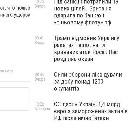
Під санкції потрапили 19
10:25
Вчора
т, что пожар
нових цілей . Британія
енного ущерба
вдарила по банках і
«тіньовому флоту» рф
Трамп відмовив Україні у
09:41
Вчора
ракетах Patriot на тлі
кривавих атак Росії : Нас
розділяє океан
 оцінити
Сили оборони ліквідували
08:45
Вчора
за добу понад 1200
окупантів
ЄС дасть Україні 1,4 млрд
12:22
5 серпня
євро з заморожених активів
РФ після нічної атаки