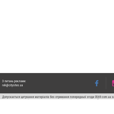
З питань реклами:
rek@citysites.ua
Допускається цитування матеріалів без отримання попередньої згоди 0569.com.ua за
пошукових систем гіперпосилання на цитовані статті не нижче другого абзацу в тек
Матеріали з плашками "Новини компаній", "Промо", "Партнерський матеріал", "Партнер