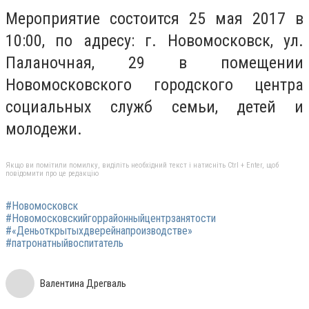
Мероприятие состоится 25 мая 2017 в
10:00, по адресу: г. Новомосковск, ул.
Паланочная, 29 в помещении
Новомосковского городского центра
социальных служб семьи, детей и
молодежи.
Якщо ви помітили помилку, виділіть необхідний текст і натисніть Ctrl + Enter, щоб
повідомити про це редакцію
#Новомосковск
#Новомосковскийгоррайонныйцентрзанятости
#«Деньоткрытыхдверейнапроизводстве»
#патронатныйвоспитатель
Валентина Дрегваль