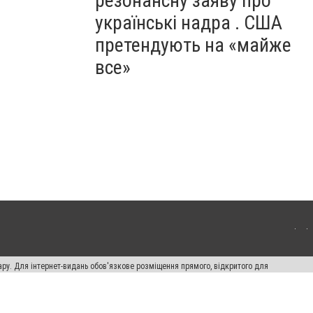
резонансну заяву про
українські надра . США
претендують на «майже
все»
ару. Для інтернет-видань обов'язкове розміщення прямого, відкритого для
лама" публікуються на правах реклами.