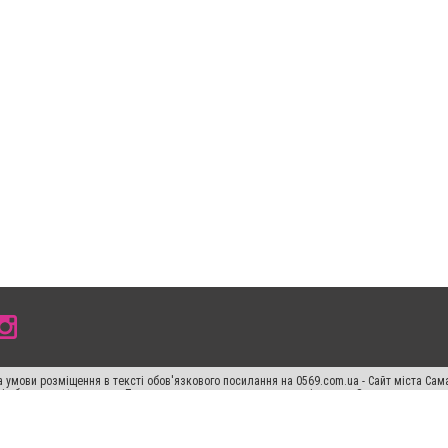
 умови розміщення в тексті обов'язкового посилання на 0569.com.ua - Сайт міста Сам
сті або в якості джерела. Порушення виняткових прав переслідується Законом.
ський спецпроєкт", "Політичні новини", "Пресреліз", "PR", "Офіційно", "Політична рек