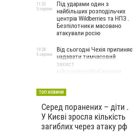
Під ударами один з
11:25
5 серпня
найбільших розподільчих
центрів Wildberries та НПЗ .
Безпілотники масовано
атакували росію
Від сьогодні Чехія припиняє
10:28
5 серпня
надавати тимчасовий
захист
військовозобов’язаним
українцям
ТОП НОВИНИ
Серед поранених – діти .
У Києві зросла кількість
загиблих через атаку рф