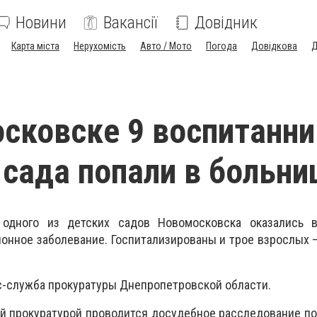
Новини
Вакансії
Довідник
Карта міста
Нерухомість
Авто / Мото
Погода
Довідкова
Д
сковске 9 воспитанни
 сада попали в больни
 одного из детских садов Новомосковска оказались 
онное заболевание. Госпитализированы и трое взрослых 
-служба прокуратуры Днепропетровской области.
 прокуратурой проводится досудебное расследование по 