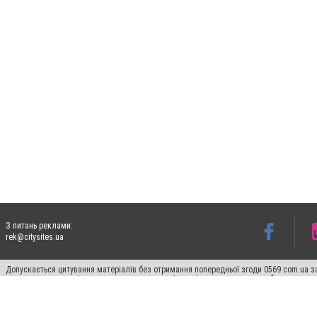
З питань реклами:
rek@citysites.ua
Допускається цитування матеріалів без отримання попередньої згоди 0569.com.ua за
пошукових систем гіперпосилання на цитовані статті не нижче другого абзацу в тек
Матеріали з плашками "Новини компаній", "Промо", "Партнерський матеріал", "Партнер