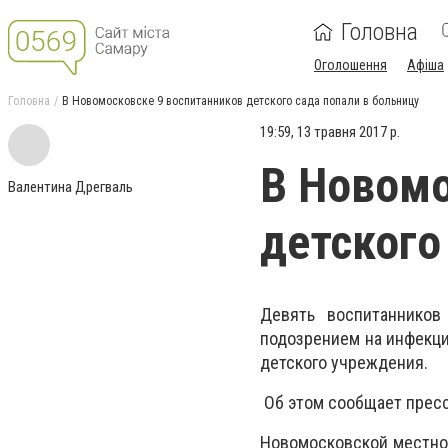
Головна
Оголошення
Афіша
Головна
В Новомосковске 9 воспитанников детского сада попали в больницу
19:59, 13 травня 2017 р.
В Новомо
Валентина Дрегваль
детского
Девять воспитанников
подозрением на инфекци
детского учреждения.
Об этом сообщает пресс
Новомосковской местной