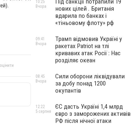
Під санкції потрапили 19
10:25
ей).
Вчора
нових цілей . Британія
вдарила по банках і
«тіньовому флоту» рф
Трамп відмовив Україні у
09:41
Вчора
ракетах Patriot на тлі
кривавих атак Росії : Нас
розділяє океан
 оцінити
Сили оборони ліквідували
08:45
Вчора
за добу понад 1200
окупантів
ЄС дасть Україні 1,4 млрд
12:22
5 серпня
євро з заморожених активів
РФ після нічної атаки