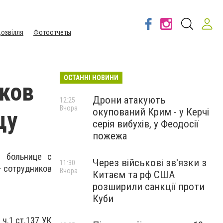
озвілля
Фотоотчеты
ОСТАННІ НОВИНИ
ков
Дрони атакують
12:25
Вчора
окупований Крим - у Керчі
цу
серія вибухів, у Феодосії
пожежа
в больнице с
Через військові зв'язки з
11:30
– сотрудников
Вчора
Китаєм та рф США
розширили санкції проти
Куби
ч.1 ст.137 УК