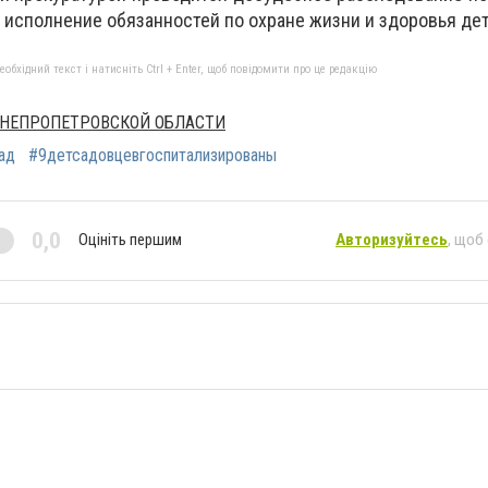
исполнение обязанностей по охране жизни и здоровья дет
бхідний текст і натисніть Ctrl + Enter, щоб повідомити про це редакцію
ДНЕПРОПЕТРОВСКОЙ ОБЛАСТИ
ад
#9детсадовцевгоспитализированы
0,0
Оцініть першим
Авторизуйтесь
, щоб