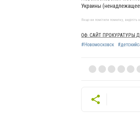
Украины (ненадлежащее 
Якщо ви помітили помилку, виділіть нео
ОФ. САЙТ ПРОКУРАТУРЫ 
#Новомосковск
#детскийс