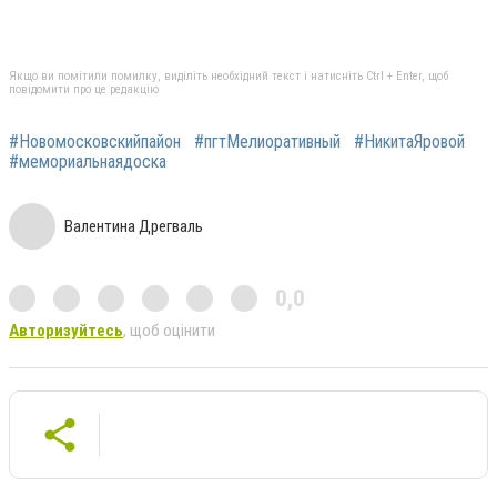
Якщо ви помітили помилку, виділіть необхідний текст і натисніть Ctrl + Enter, щоб
повідомити про це редакцію
#Новомосковскийпайон
#пгтМелиоративный
#НикитаЯровой
#мемориальнаядоска
Валентина Дрегваль
0,0
Авторизуйтесь
, щоб оцінити