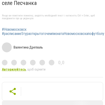
селе Песчанка
Якщо ви помітили помилку, виділіть необхідний текст і натисніть Ctrl + Enter, щоб
повідомити про це редакцію
#Новомосковск
#расписание5тураоткрытогочемпионатаНовомосковскапофутболу
Валентина Дрегваль
0,0
Авторизуйтесь
, щоб оцінити