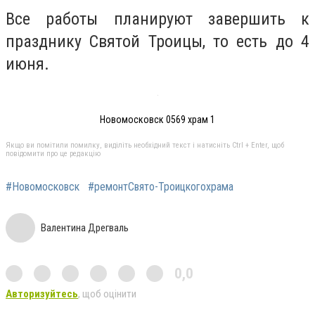
Все работы планируют завершить к
празднику Святой Троицы, то есть до 4
июня.
Новомосковск 0569 храм 1
Якщо ви помітили помилку, виділіть необхідний текст і натисніть Ctrl + Enter, щоб
повідомити про це редакцію
#Новомосковск
#ремонтСвято-Троицкогохрама
Валентина Дрегваль
0,0
Авторизуйтесь
, щоб оцінити