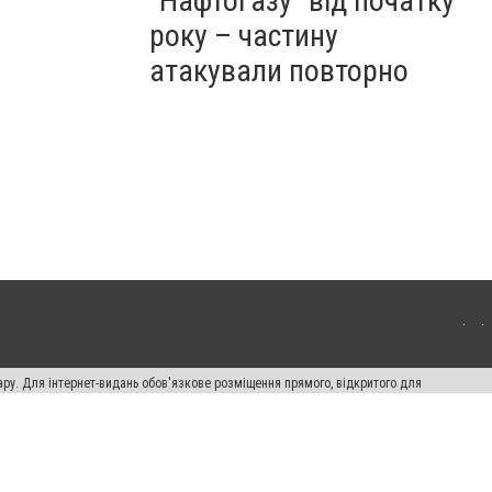
"Нафтогазу" від початку
року – частину
атакували повторно
ару. Для інтернет-видань обов'язкове розміщення прямого, відкритого для
лама" публікуються на правах реклами.
ості
Правила сайту