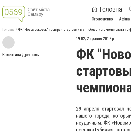
Головна
Оголошення
Афіша
Головна
ФК "Новомосковск" проиграл стартовый матч областного чемпионата по 
19:02, 2 травня 2017 р.
ФК "Ново
Валентина Дрегваль
стартовы
чемпиона
29 апреля стартовал ч
нашего города, которы
неудачным. ФК «Новомо
поселка Губиниха, потер