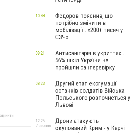
Федоров пояснив, що
10:44
потрібно змінити в
мобілізації . «200+ тисяч у
СЗЧ»
Антисанітарія в укриттях .
09:21
56% шкіл України не
пройшли санперевірку
Другий етап ексгумації
08:23
останків солдатів Війська
Польського розпочнеться у
Львові
 оцінити
Дрони атакують
12:25
7 серпня
окупований Крим - у Керчі