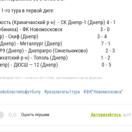
1-го тура в первой диге:
ість (Криничанский р-н) - СК Днепр-1 (Днепр) 4 - 1
л (Губиниха) - ФК Новомосковск 3 - 0
R (Днепр) - Скиф (Днепр) 3 - 4
мф (Днепр) - Металлург (Днепр) 7 - 1
 №9 (Днепр) - Днепрагро (Синельниково) 2 - 3
ятихатский р-н) - Тополь (Днепр) 1 - 2
р (Днепр) - ДЮСШ — 12 (Днепр) 0 - 5
бхідний текст і натисніть Ctrl + Enter, щоб повідомити про це редакцію
ойобластипофутболу
#результаты1тура
#ФК"Новомосковск"
0,0
Оцініть першим
Авторизуйтесь
, щоб