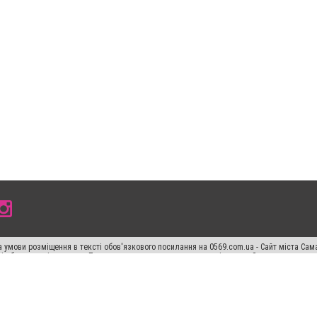
 умови розміщення в тексті обов'язкового посилання на 0569.com.ua - Сайт міста Сам
сті або в якості джерела. Порушення виняткових прав переслідується Законом.
ський спецпроєкт", "Політичні новини", "Пресреліз", "PR", "Офіційно", "Політична рек
раншиза "CitySites"
Правила класифайд
Редакційна політика
Політика конфіденційн