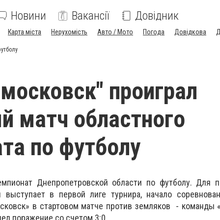
Новини
Вакансії
Довідник
Карта міста
Нерухомість
Авто / Мото
Погода
Довідкова
Д
футболу
московск" проиграл
й матч областного
та по футболу
емпионат Днепропетровской области по футболу. Для п
й выступает в первой лиге турнира, начало соревнован
сковск» в стартовом матче против земляков - команды 
пел поражение со счетом 3:0.