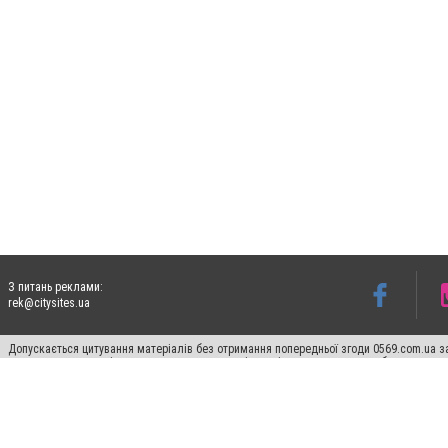
З питань реклами:
rek@citysites.ua
Допускається цитування матеріалів без отримання попередньої згоди 0569.com.ua за
пошукових систем гіперпосилання на цитовані статті не нижче другого абзацу в тек
Матеріали з плашками "Новини компаній", "Промо", "Партнерський матеріал", "Партнер
Реклама на сайті
Ф