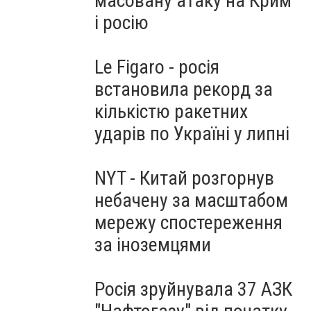
масовану атаку на Крим
і росію
Le Figaro - росія
встановила рекорд за
кількістю ракетних
ударів по Україні у липні
NYT - Китай розгорнув
небачену за масштабом
мережу спостереження
за іноземцями
Росія зруйнувала 37 АЗК