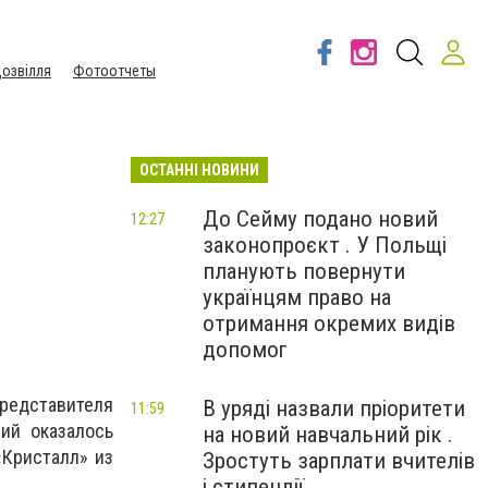
озвілля
Фотоотчеты
ОСТАННІ НОВИНИ
До Сейму подано новий
12:27
законопроєкт . У Польщі
планують повернути
українцям право на
отримання окремих видів
допомог
редставителя
В уряді назвали пріоритети
11:59
ий оказалось
на новий навчальний рік .
«Кристалл» из
Зростуть зарплати вчителів
і стипендії