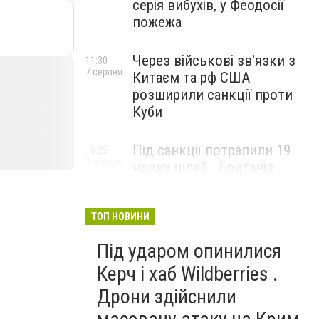
серія вибухів, у Феодосії
пожежа
Через військові зв'язки з
11:30
7 серпня
Китаєм та рф США
розширили санкції проти
Куби
Під санкції потрапили 19
10:25
7 серпня
нових цілей . Британія
вдарила по банках і
«тіньовому флоту» рф
ТОП НОВИНИ
Під ударом опинилися
Керч і хаб Wildberries .
Дрони здійснили