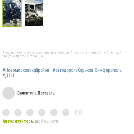
Якщо ви помітили помилку, виділіть необхідний текст і натисніть Ctrl + Enter, щоб
повідомити про це редакцію
#Новомосковскийрайон
#автодорогаХарьков-Симферополь
#ДТП
Валентина Дрегваль
0,0
Авторизуйтесь
, щоб оцінити