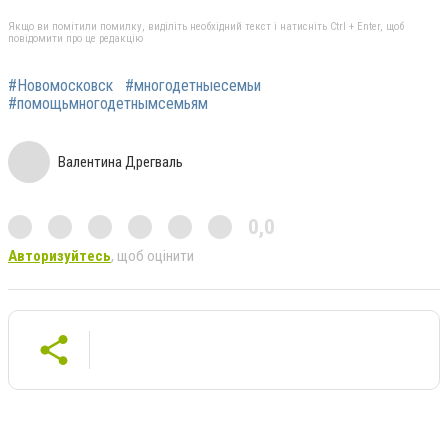
Якщо ви помітили помилку, виділіть необхідний текст і натисніть Ctrl + Enter, щоб
повідомити про це редакцію
#Новомосковск
#многодетныесемьи
#помощьмногодетнымсемьям
Валентина Дрегваль
0,0
Авторизуйтесь
, щоб оцінити