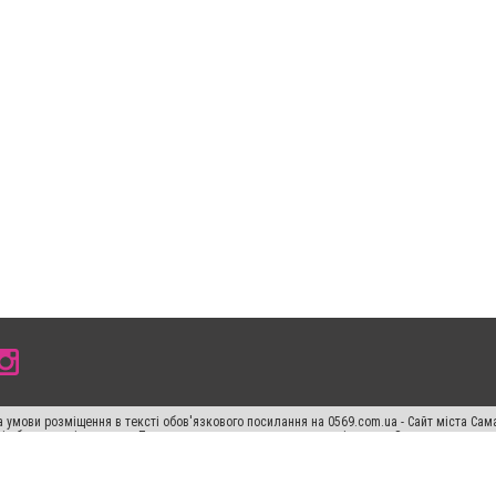
 умови розміщення в тексті обов'язкового посилання на 0569.com.ua - Сайт міста Сам
сті або в якості джерела. Порушення виняткових прав переслідується Законом.
ський спецпроєкт", "Політичні новини", "Пресреліз", "PR", "Офіційно", "Політична рек