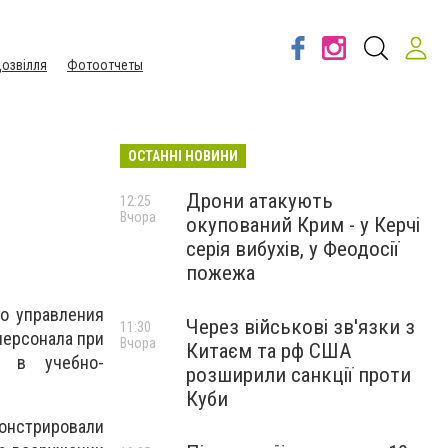
озвілля
Фотоотчеты
ОСТАННІ НОВИНИ
Дрони атакують
12:25
Вчора
окупований Крим - у Керчі
серія вибухів, у Феодосії
пожежа
го управления
Через військові зв'язки з
11:30
персонала при
Вчора
Китаєм та рф США
и в учебно-
розширили санкції проти
Куби
онстрировали