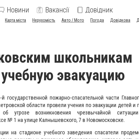
Новини
Вакансії
Довідник
Карта міста
Нерухомість
Авто / Мото
Погода
Довідкова
Д
ковским школьникам
 учебную эвакуацию
-й государственной пожарно-спасательной части Главно
етровской области провели учения по эвакуации детей и 
 об угрозе возникновения чрезвычайной ситуаци
се № 1 на улице Калнышевского, 7 в Новомосковске.
ации на стадионе учебного заведения спасатели продем