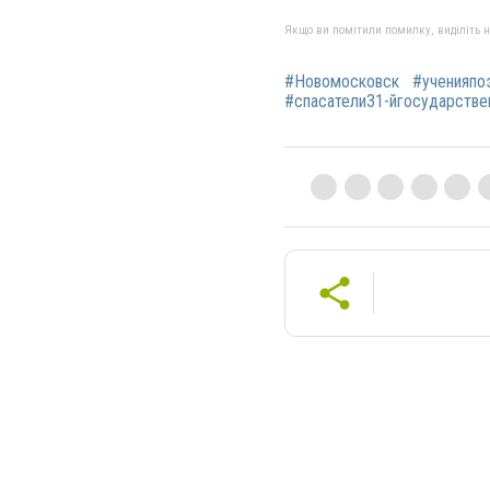
Якщо ви помітили помилку, виділіть нео
#Новомосковск
#ученияпо
#спасатели31-йгосударстве