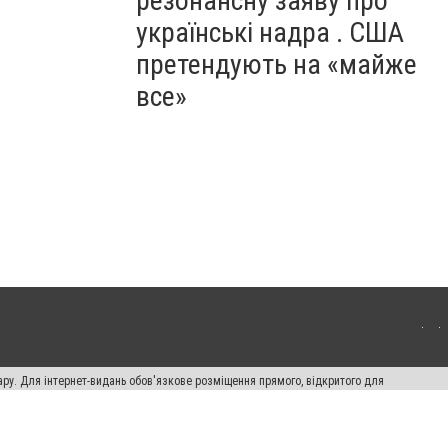
резонансну заяву про
українські надра . США
претендують на «майже
все»
ару. Для інтернет-видань обов'язкове розміщення прямого, відкритого для
лама" публікуються на правах реклами.