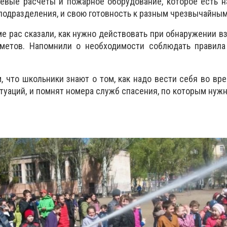
оевые расчеты и пожарное оборудование, которое есть 
подразделения, и свою готовность к разным чрезвычайным
е рас сказали, как нужно действовать при обнаружении 
дметов. Напомнили о необходимости соблюдать правил
, что школьники знают о том, как надо вести себя во вр
туаций, и помнят номера служб спасения, по которым нуж