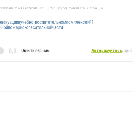
бхідний текст і натисніть Ctrl + Enter, щоб повідомити про це редакцію
эвакуациивучебно-воспитательномкомплексе№1
ннойпожарно-спасательнойчасти
0,0
Оцініть першим
Авторизуйтесь
, щоб