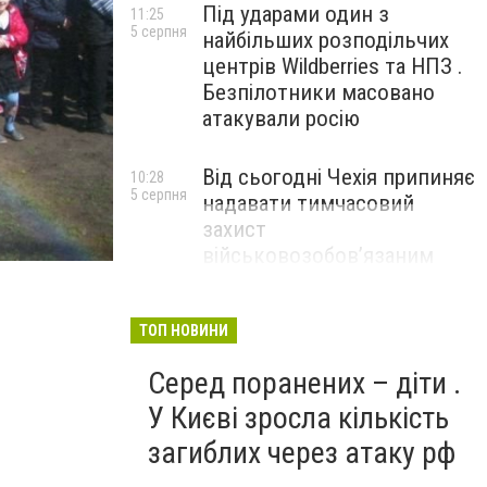
Під ударами один з
11:25
5 серпня
найбільших розподільчих
центрів Wildberries та НПЗ .
Безпілотники масовано
атакували росію
Від сьогодні Чехія припиняє
10:28
5 серпня
надавати тимчасовий
захист
військовозобов’язаним
українцям
Новомосковск 0569 БЖ1
ТОП НОВИНИ
Серед поранених – діти .
У Києві зросла кількість
загиблих через атаку рф