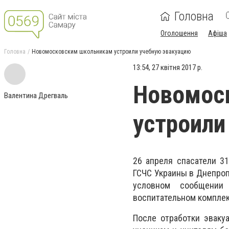
Головна
Оголошення
Афіша
Головна
Новомосковским школьникам устроили учебную эвакуацию
13:54, 27 квітня 2017 р.
Новомос
Валентина Дрегваль
устроили
26 апреля спасатели 31
ГСЧС Украины в Днепроп
условном сообщении
воспитательном комплек
После отработки эваку