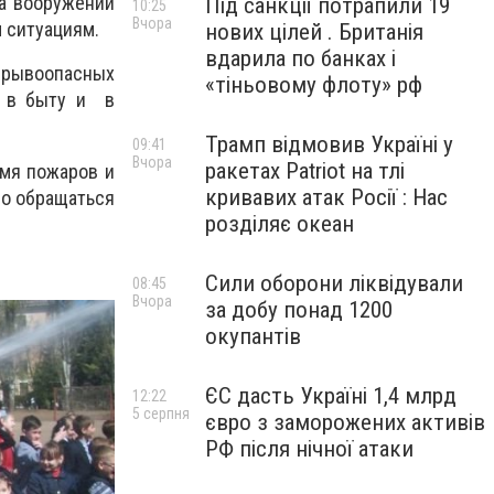
на вооружении
Під санкції потрапили 19
10:25
Вчора
 ситуациям.
нових цілей . Британія
вдарила по банках і
взрывоопасных
«тіньовому флоту» рф
а в быту и в
Трамп відмовив Україні у
09:41
Вчора
ракетах Patriot на тлі
емя пожаров и
кривавих атак Росії : Нас
но обращаться
розділяє океан
Сили оборони ліквідували
08:45
Вчора
за добу понад 1200
окупантів
ЄС дасть Україні 1,4 млрд
12:22
5 серпня
євро з заморожених активів
РФ після нічної атаки