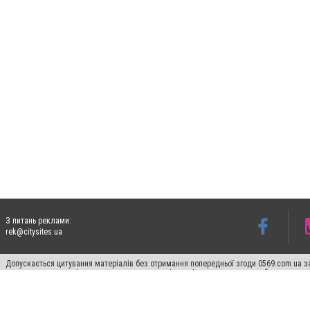
З питань реклами:
rek@citysites.ua
Допускається цитування матеріалів без отримання попередньої згоди 0569.com.ua за
пошукових систем гіперпосилання на цитовані статті не нижче другого абзацу в тек
Матеріали з плашками "Новини компаній", "Промо", "Партнерський матеріал", "Партнер