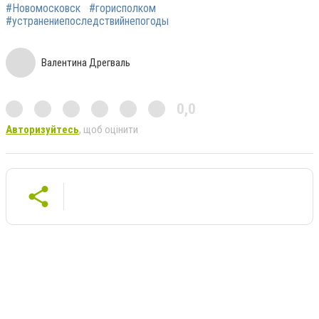
#Новомосковск
#горисполком
#устранениепоследствийнепогоды
Валентина Дрегваль
0,0
Авторизуйтесь
, щоб оцінити