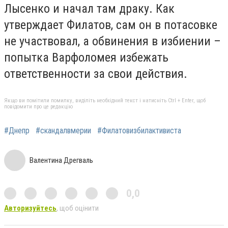
Лысенко и начал там драку. Как
утверждает Филатов, сам он в потасовке
не участвовал, а обвинения в избиении –
попытка Варфоломея избежать
ответственности за свои действия.
Якщо ви помітили помилку, виділіть необхідний текст і натисніть Ctrl + Enter, щоб
повідомити про це редакцію
#Днепр
#скандалвмерии
#Филатовизбилактивиста
Валентина Дрегваль
0,0
Авторизуйтесь
, щоб оцінити