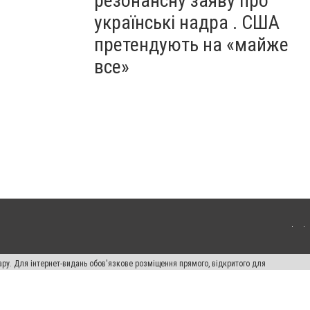
резонансну заяву про
українські надра . США
претендують на «майже
все»
ару. Для інтернет-видань обов'язкове розміщення прямого, відкритого для
лама" публікуються на правах реклами.