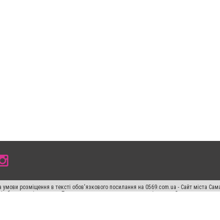
 умови розміщення в тексті обов'язкового посилання на 0569.com.ua - Сайт міста Сам
сті або в якості джерела. Порушення виняткових прав переслідується Законом.
ський спецпроєкт", "Політичні новини", "Пресреліз", "PR", "Офіційно", "Політична рек