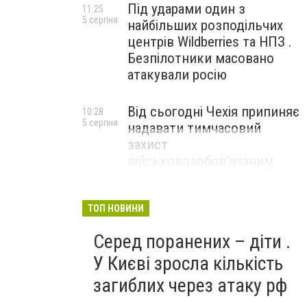
Під ударами один з
11:25
5 серпня
найбільших розподільчих
центрів Wildberries та НПЗ .
Безпілотники масовано
атакували росію
Від сьогодні Чехія припиняє
10:28
5 серпня
надавати тимчасовий
захист
військовозобов’язаним
українцям
ТОП НОВИНИ
Серед поранених – діти .
У Києві зросла кількість
загиблих через атаку рф