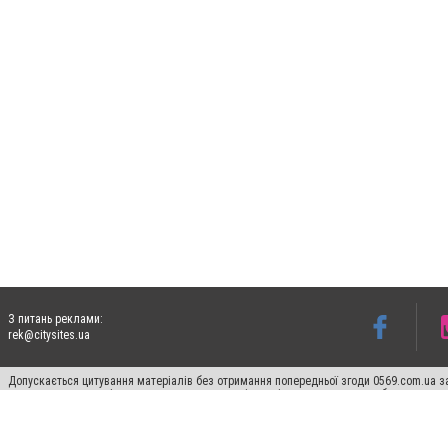
З питань реклами:
rek@citysites.ua
Допускається цитування матеріалів без отримання попередньої згоди 0569.com.ua за
пошукових систем гіперпосилання на цитовані статті не нижче другого абзацу в тек
Матеріали з плашками "Новини компаній", "Промо", "Партнерський матеріал", "Партнер