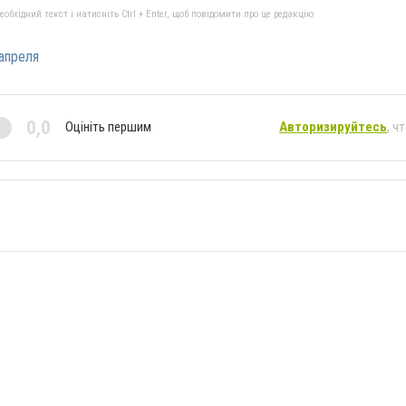
бхідний текст і натисніть Ctrl + Enter, щоб повідомити про це редакцію
апреля
0,0
Оцініть першим
Авторизируйтесь
, ч