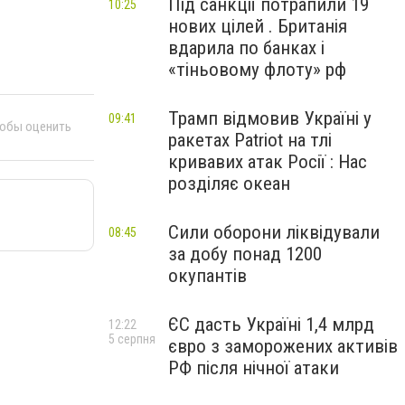
Під санкції потрапили 19
10:25
нових цілей . Британія
вдарила по банках і
«тіньовому флоту» рф
Трамп відмовив Україні у
09:41
тобы оценить
ракетах Patriot на тлі
кривавих атак Росії : Нас
розділяє океан
Сили оборони ліквідували
08:45
за добу понад 1200
окупантів
ЄС дасть Україні 1,4 млрд
12:22
5 серпня
євро з заморожених активів
РФ після нічної атаки