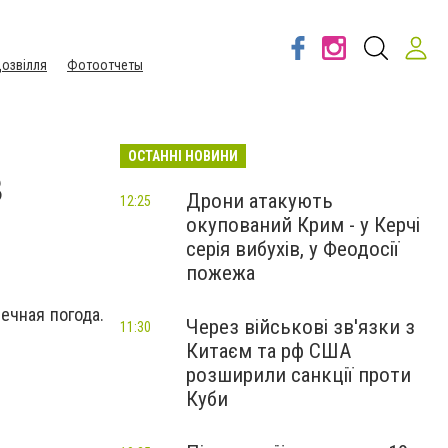
озвілля
Фотоотчеты
ОСТАННІ НОВИНИ
в
Дрони атакують
12:25
окупований Крим - у Керчі
серія вибухів, у Феодосії
пожежа
ечная погода.
Через військові зв'язки з
11:30
Китаєм та рф США
розширили санкції проти
Куби