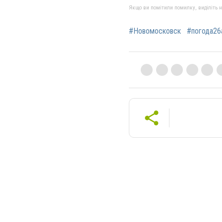
Якщо ви помітили помилку, виділіть нео
#Новомосковск
#погода26