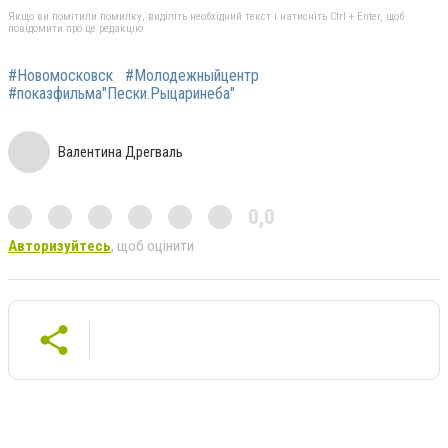
Якщо ви помітили помилку, виділіть необхідний текст і натисніть Ctrl + Enter, щоб
повідомити про це редакцію
#Новомосковск
#Молодежныйцентр
#показфильма"Пески.Рыцаринеба"
Валентина Дрегваль
0,0
Авторизуйтесь
, щоб оцінити