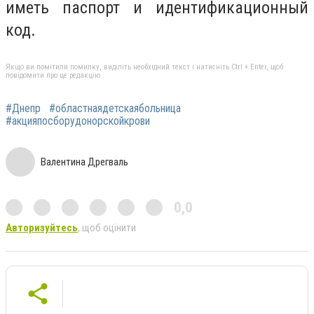
иметь паспорт и идентификационный
код.
Якщо ви помітили помилку, виділіть необхідний текст і натисніть Ctrl + Enter, щоб
повідомити про це редакцію
#Днепр
#областнаядетскаябольница
#акцияпосборудонорскойкрови
Валентина Дрегваль
0,0
Авторизуйтесь
, щоб оцінити