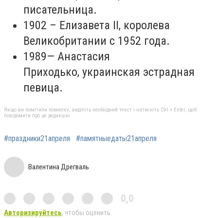
писательница.
1902 – Елизавета ІІ, королева
Великобритании с 1952 года.
1989— Анастасия
Приходько, украинская эстрадная
певица.
Якщо ви помітили помилку, виділіть необхідний текст і натисніть Ctrl + Enter, щоб
повідомити про це редакцію
#праздники21апреля
#памятныедаты21апреля
Валентина Дрегваль
0,0
Авторизируйтесь
, чтобы оценить