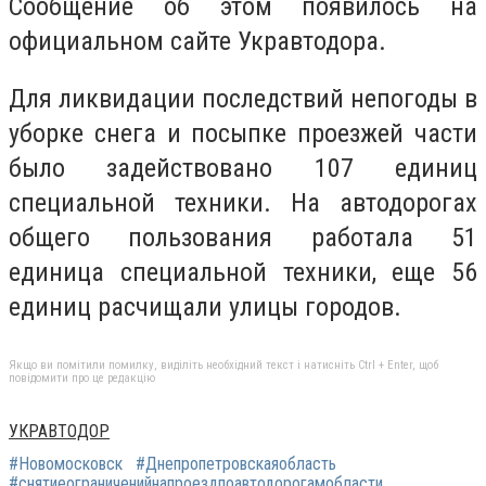
Сообщение об этом появилось на
официальном сайте Укравтодора.
Для ликвидации последствий непогоды в
уборке снега и посыпке проезжей части
было задействовано 107 единиц
специальной техники. На автодорогах
общего пользования работала 51
единица специальной техники, еще 56
единиц расчищали улицы городов.
Якщо ви помітили помилку, виділіть необхідний текст і натисніть Ctrl + Enter, щоб
повідомити про це редакцію
УКРАВТОДОР
#Новомосковск
#Днепропетровскаяобласть
#снятиеограниченийнапроездпоавтодорогамобласти