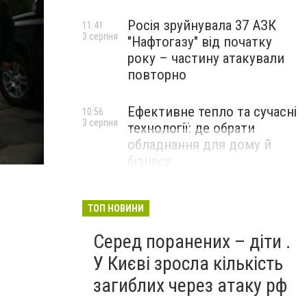
Росія зруйнувала 37 АЗК
11:41
3 серпня
"Нафтогазу" від початку
року – частину атакували
повторно
Ефективне тепло та сучасні
10:56
3 серпня
технології: де обрати
обладнання для дому й
Новомосковск 0569 кп 2
бізнесу
НОВИНИ КОМПАНІЙ
ТОП НОВИНИ
Серед поранених – діти .
У Києві зросла кількість
загиблих через атаку рф