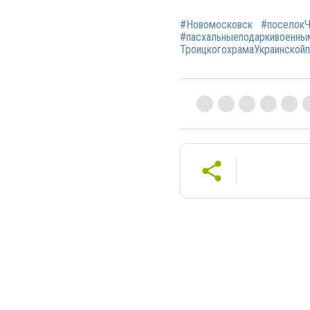
#Новомосковск
#поселокЧ
#пасхальныеподаркивоенны
ТроицкогохрамаУкраинскойп