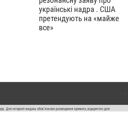
резонансну заяву про
українські надра . США
претендують на «майже
все»
ару. Для інтернет-видань обов'язкове розміщення прямого, відкритого для
лама" публікуються на правах реклами.