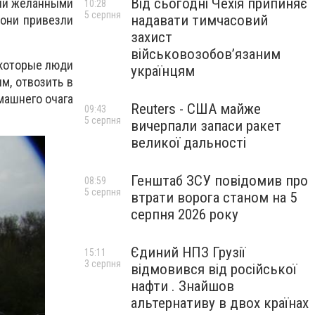
Від сьогодні Чехія припиняє
али желанными
10:28
5 серпня
надавати тимчасовий
 они привезли
захист
військовозобов’язаним
 которые люди
українцям
м, отвозить в
машнего очага
Reuters - США майже
09:43
5 серпня
вичерпали запаси ракет
великої дальності
Генштаб ЗСУ повідомив про
08:59
5 серпня
втрати ворога станом на 5
серпня 2026 року
Єдиний НПЗ Грузії
15:11
3 серпня
відмовився від російської
нафти . Знайшов
альтернативу в двох країнах