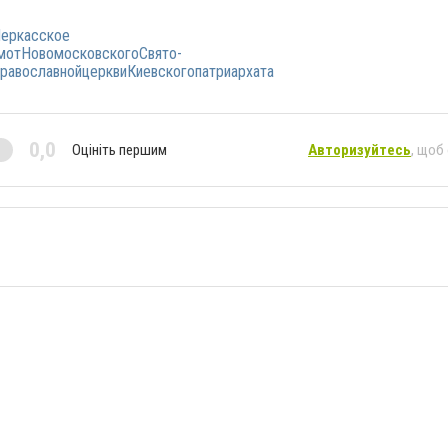
еркасское
мотНовомосковскогоСвято-
равославнойцерквиКиевскогопатриархата
0,0
Оцініть першим
Авторизуйтесь
, щоб