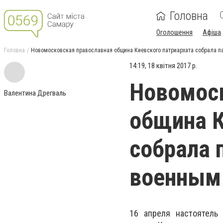
Головна
Оголошення
Афіша
Головна
Новомосковская православная община Киевского патриархата собрала п
14:19, 18 квітня 2017 р.
Новомоск
Валентина Дрегваль
община К
собрала 
военным
16 апреля настоятель