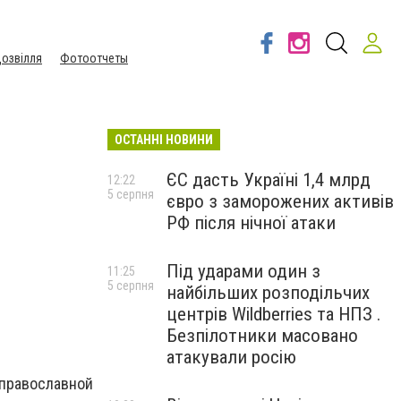
озвілля
Фотоотчеты
ОСТАННІ НОВИНИ
ЄС дасть Україні 1,4 млрд
12:22
5 серпня
євро з заморожених активів
РФ після нічної атаки
Під ударами один з
11:25
5 серпня
найбільших розподільчих
центрів Wildberries та НПЗ .
Безпілотники масовано
атакували росію
православной