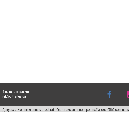
З питань реклами:
rek@citysites.ua
Допускається цитування матеріалів без отримання попередньої згоди 0569.com.ua за
пошукових систем гіперпосилання на цитовані статті не нижче другого абзацу в тек
Матеріали з плашками "Новини компаній", "Промо", "Партнерський матеріал", "Партнер