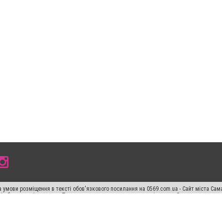
 умови розміщення в тексті обов'язкового посилання на 0569.com.ua - Сайт міста Сам
сті або в якості джерела. Порушення виняткових прав переслідується Законом.
ський спецпроєкт", "Політичні новини", "Пресреліз", "PR", "Офіційно", "Політична рек