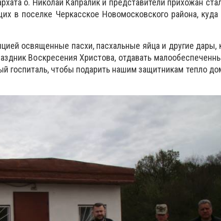
архата о. Николай Капралик и представители прихожан ст
их в поселке Черкасское Новомосковского района, куда
цией освященные пасхи, пасхальные яйца и другие дары,
раздник Воскресения Христова, отдавать малообеспеченны
ный госпиталь, чтобы подарить нашим защитникам тепло до