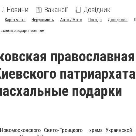
Новини
Вакансії
Довідник
Карта міста
Нерухомість
Авто / Мото
Погода
Довідкова
Д
асхальные подарки военным
овская православная
иевского патриархата
пасхальные подарки
 Новомосковского Свято-Троицкого храма Украинской 