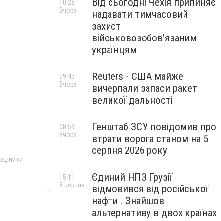
Від сьогодні Чехія припиняє
10:28
Вчора
надавати тимчасовий
захист
військовозобов’язаним
українцям
Reuters - США майже
09:43
Вчора
вичерпали запаси ракет
великої дальності
Генштаб ЗСУ повідомив про
08:59
Вчора
втрати ворога станом на 5
серпня 2026 року
 оцінити
Єдиний НПЗ Грузії
15:11
3 серпня
відмовився від російської
нафти . Знайшов
альтернативу в двох країнах