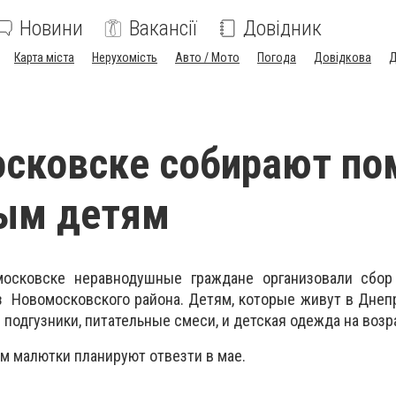
Новини
Вакансії
Довідник
Карта міста
Нерухомість
Авто / Мото
Погода
Довідкова
Д
осковске собирают п
ым детям
осковске неравнодушные граждане организовали сбо
Новомосковского района. Детям, которые живут в Днеп
подгузники, питательные смеси, и детская одежда на возра
 малютки планируют отвезти в мае.