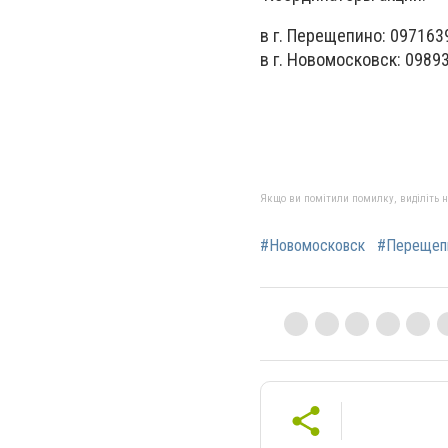
в г. Перещепино: 097163
в г. Новомосковск: 0989
Якщо ви помітили помилку, виділіть нео
#Новомосковск
#Перещеп