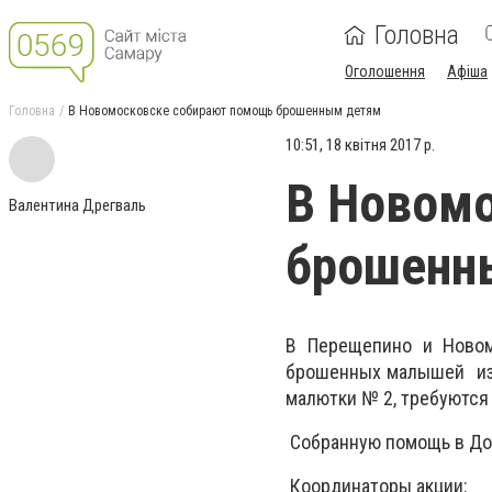
Головна
Оголошення
Афіша
Головна
В Новомосковске собирают помощь брошенным детям
10:51, 18 квітня 2017 р.
В Новом
Валентина Дрегваль
брошенн
В Перещепино и Новом
брошенных малышей из 
малютки № 2, требуются 
Собранную помощь в Дом
Координаторы акции: