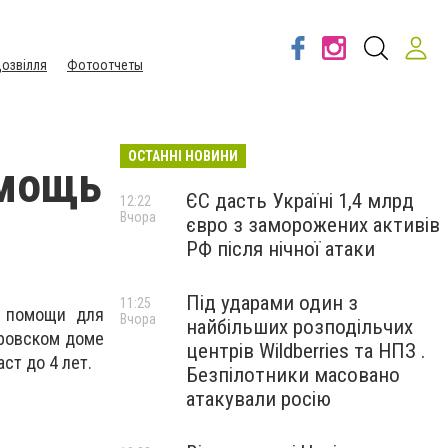
озвілля
Фотоотчеты
ОСТАННІ НОВИНИ
омощь
ЄС дасть Україні 1,4 млрд
12:22
Вчора
євро з заморожених активів
РФ після нічної атаки
Під ударами один з
11:25
р помощи для
Вчора
найбільших розподільчих
ровском доме
центрів Wildberries та НПЗ .
ст до 4 лет.
Безпілотники масовано
атакували росію