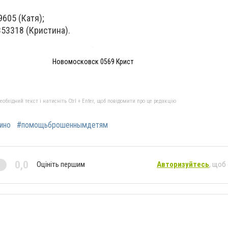
9605 (Катя);
353318 (Кристина).
Новомосковск 0569 Крист
бхідний текст і натисніть Ctrl + Enter, щоб повідомити про це редакцію
ино
#помощьброшеннымдетям
0,0
Оцініть першим
Авторизуйтесь
, щоб