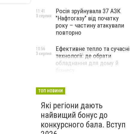
Росія зруйнувала 37 АЗК
11:41
3 серпня
"Нафтогазу" від початку
року – частину атакували
повторно
Ефективне тепло та сучасні
10:56
3 серпня
технології: де обрати
обладнання для дому й
бізнесу
НОВИНИ КОМПАНІЙ
ТОП НОВИНИ
Які регіони дають
найвищий бонус до
конкурсного бала. Вступ