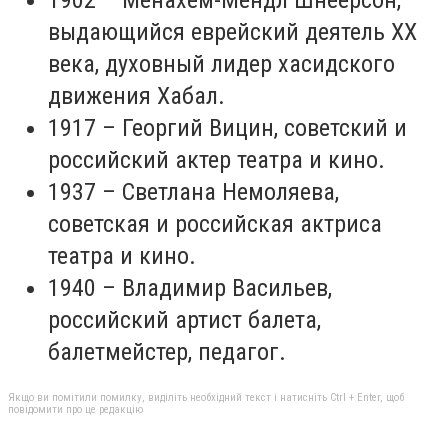
1902 – Менахем-Мендл Шнеерсон,
выдающийся еврейский деятель ХХ
века, духовный лидер хасидского
движения Хабал.
1917 – Георгий Вицин, советский и
российский актер театра и кино.
1937 – Светлана Немоляева,
советская и российская актриса
театра и кино.
1940 – Владимир Васильев,
российский артист балета,
балетмейстер, педагог.
Якщо ви помітили помилку, виділіть необхідний текст і натисніть Ctrl + Enter, щоб
повідомити про це редакцію