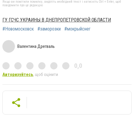
Якщо ви помітили помилку, виділіть необхідний текст і натисніть Ctrl + Enter, щоб
повідомити про це редакцію
ГУ ГСЧС УКРАИНЫ В ДНЕПРОПЕТРОВСКОЙ ОБЛАСТИ
#Новомосковск
#заморозки
#мокрыйснег
Валентина Дрегваль
0,0
Авторизуйтесь
, щоб оцінити